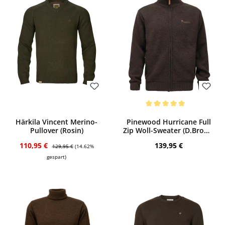
Bewerten
Bewerten
Durchschnittliche Bewertung von 5 von
Härkila Vincent Merino-
Pinewood Hurricane Full
Pullover (Rosin)
Zip Woll-Sweater (D.Brown
Melange)
Verkaufspreis:
Regulärer Preis:
Regulärer Preis:
110,95 €
139,95 €
129,95 €
(14.62%
gespart)