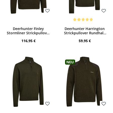
Bewerten
Bewerten
Durchschnittliche Bewertung von 5 von
Deerhunter Finley
Deerhunter Harrington
Stormliner Strickpullover
Strickpullover Rundhals
(Woodland Melange)
(Forest Ember Melange)
Regulärer Preis:
Regulärer Preis:
116,95 €
59,95 €
Neu