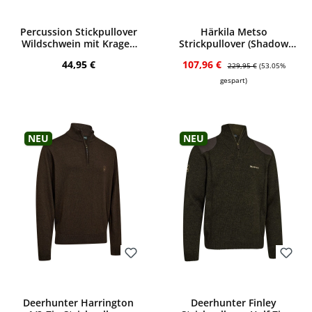
Bewerten
Bewerten
Percussion Stickpullover
Härkila Metso
Wildschwein mit Kragen
Strickpullover (Shadow
(khaki)
brown)
Regulärer Preis:
Verkaufspreis:
Regulärer Preis:
44,95 €
107,96 €
229,95 €
(53.05%
gespart)
Neu
Neu
Bewerten
Bewerten
Deerhunter Harrington
Deerhunter Finley