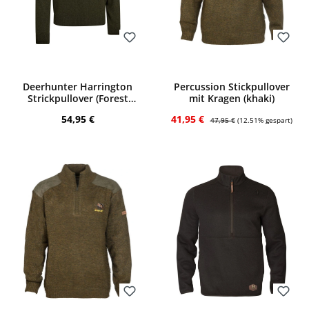
Bewerten
Bewerten
Deerhunter Harrington
Percussion Stickpullover
Strickpullover (Forest
mit Kragen (khaki)
Ember Melange)
Regulärer Preis:
Verkaufspreis:
Regulärer Preis:
54,95 €
41,95 €
47,95 €
(12.51% gespart)