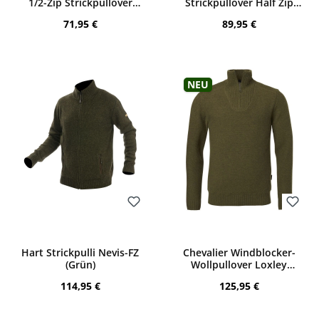
1/2-Zip Strickpullover
Strickpullover Half Zip
(Brown Melange)
(Ridgewood Melange)
Regulärer Preis:
Regulärer Preis:
71,95 €
89,95 €
Neu
Bewerten
Bewerten
Hart Strickpulli Nevis-FZ
Chevalier Windblocker-
(Grün)
Wollpullover Loxley
(Forest Green)
Regulärer Preis:
Regulärer Preis:
114,95 €
125,95 €