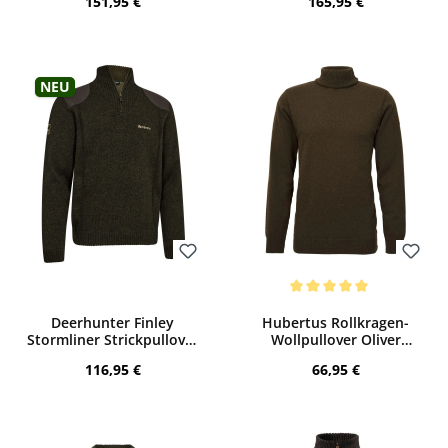
Regulärer Preis:
Regulärer Preis:
151,95 €
165,95 €
Neu
Bewerten
Bewerten
Durchschnittliche Bewertung von 5 von
Deerhunter Finley
Hubertus Rollkragen-
Stormliner Strickpullover
Wollpullover Oliver
(Ridgewood Melange)
(oliv/braun)
Regulärer Preis:
Regulärer Preis:
116,95 €
66,95 €