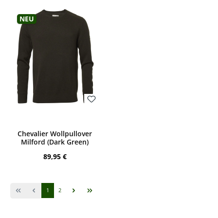
Neu
Bewerten
Chevalier Wollpullover
Milford (Dark Green)
Regulärer Preis:
89,95 €
Seite
Seite
1
2