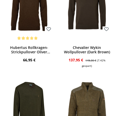
Bewerten
Bewerten
Durchschnittliche Bewertung von 5 von 5 Sternen
Hubertus Rollkragen-
Chevalier Wykin
Strickpullover Oliver
Wollpullover (Dark Brown)
(braun)
Regulärer Preis:
Verkaufspreis:
Regulärer Preis:
66,95 €
137,95 €
149,00 €
(7.42%
gespart)