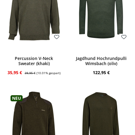
Bewerten
Bewerten
Percussion V-Neck
Jagdhund Hochrundpulli
Sweater (khaki)
Wimsbach (oliv)
Verkaufspreis:
Regulärer Preis:
Regulärer Preis:
35,95 €
122,95 €
39,95 €
(10.01% gespart)
Neu