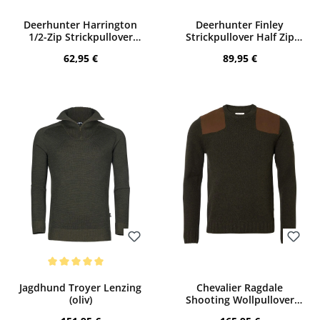
Bewerten
Bewerten
Deerhunter Harrington
Deerhunter Finley
1/2-Zip Strickpullover
Strickpullover Half Zip
(Forest Ember Melange)
(Woodland Melange)
Regulärer Preis:
Regulärer Preis:
62,95 €
89,95 €
Bewerten
Bewerten
Durchschnittliche Bewertung von 5 von 5 Sternen
Jagdhund Troyer Lenzing
Chevalier Ragdale
(oliv)
Shooting Wollpullover
(Dark Green)