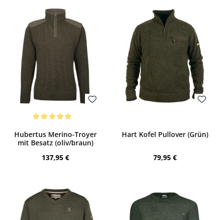
Bewerten
Bewerten
Durchschnittliche Bewertung von 5 von 5 Sternen
Hubertus Merino-Troyer
Hart Kofel Pullover (Grün)
mit Besatz (oliv/braun)
Regulärer Preis:
Regulärer Preis:
137,95 €
79,95 €