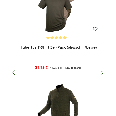
Bewerten
Durchschnittliche Bewertung von 5 von 5 Sternen
Hubertus T-Shirt 3er-Pack (oliv/schilf/beige)
Verkaufspreis:
Regulärer Preis:
39,95 €
44,95 €
(11.12% gespart)