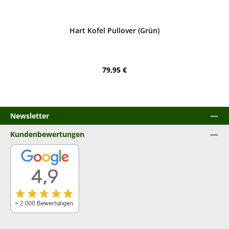
Bewerten
Hart Kofel Pullover (Grün)
Regulärer Preis:
79,95 €
Newsletter
Kundenbewertungen