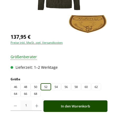
137,95 €
Preise inkl. MwSt. zzgl. Versandkosten
Größenberater
Lieferzeit: 1–2 Werktage
auswählen
Größe
46
48
50
52
54
56
58
60
62
64
66
68
Produkt Anzahl: Gib den gewünschten Wert ein oder benutze die Schaltfläche
In den Warenkorb