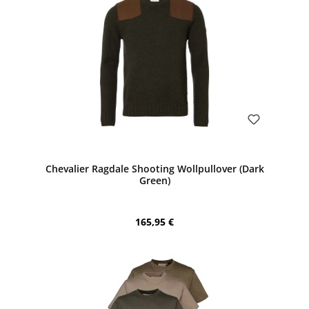
Bewerten
Chevalier Ragdale Shooting Wollpullover (Dark
Green)
Regulärer Preis:
165,95 €