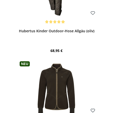
Bewerten
Durchschnittliche Bewertung von 5 von 5 Sternen
Hubertus Kinder Outdoor-Hose Allgäu (oliv)
Regulärer Preis:
68,95 €
Neu