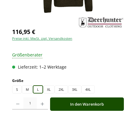
116,95 €
Preise inkl. MwSt. zzgl. Versandkosten
Größenberater
Lieferzeit: 1–2 Werktage
auswählen
Größe
S
M
L
XL
2XL
3XL
4XL
Produkt Anzahl: Gib den gewünschten Wert ein oder benutze die Schaltfläche
In den Warenkorb