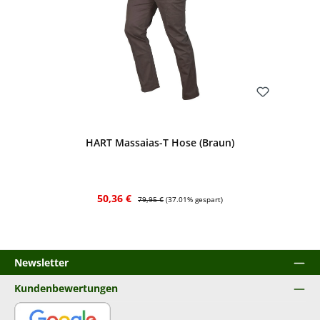
Bewerten
HART Massaias-T Hose (Braun)
Verkaufspreis:
Regulärer Preis:
50,36 €
79,95 €
(37.01% gespart)
Newsletter
Kundenbewertungen