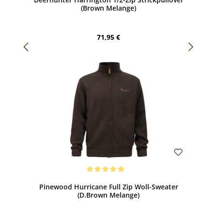
(Brown Melange)
Regulärer Preis:
71,95 €
Bewerten
Durchschnittliche Bewertung von 5 von 5 Sternen
Pinewood Hurricane Full Zip Woll-Sweater
(D.Brown Melange)