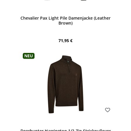
Bewerten
Chevalier Pax Light Pile Damenjacke (Leather
Brown)
Regulärer Preis:
71,95 €
Neu
Bewerten
Deerhunter Harrington 1/2-Zip Strickpullover