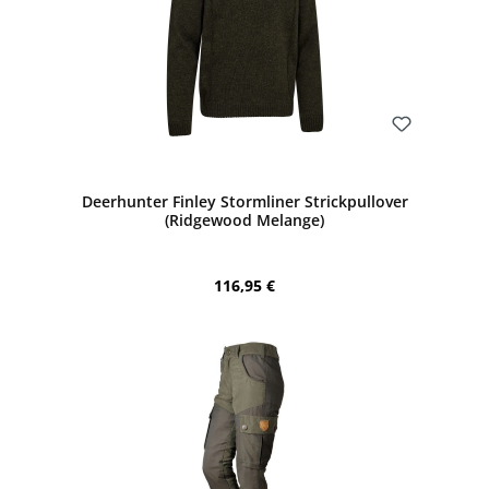
Bewerten
Deerhunter Finley Stormliner Strickpullover
(Ridgewood Melange)
Regulärer Preis:
116,95 €