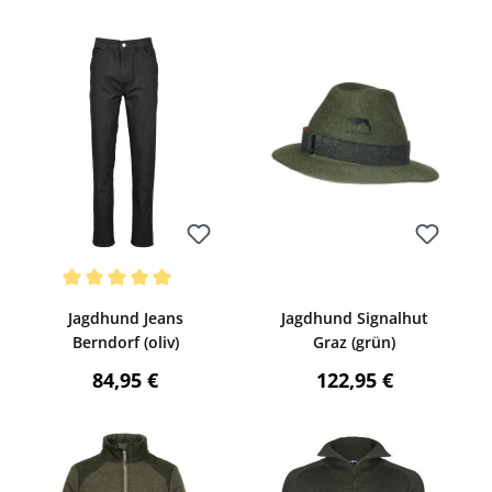
Bewerten
Bewerten
ng von 4 von 5 Sternen
Durchschnittliche Bewertung von 5 von 5 Sternen
Jagdhund Jeans
Jagdhund Signalhut
Berndorf (oliv)
Graz (grün)
:
Regulärer Preis:
Regulärer Preis:
84,95 €
122,95 €