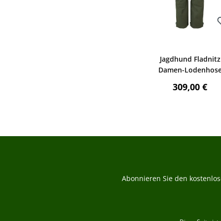
Bewerten
Jagdhund Fladnitz
Damen-Lodenhos
Regulärer P
309,00 €
Abonnieren Sie den kostenlos