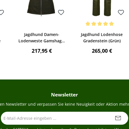
Bewerten
Bewerten
Durchschnittliche Bewertu
Jagdhund Damen-
Jagdhund Lodenhose
e
Lodenweste Gamshag 2
Gradenstein (Grün)
(grün)
reis:
Regulärer Preis:
Regulärer Preis
217,95 €
265,00 €
Newsletter
en Newsletter und verpassen Sie keine Neuigkeit oder Aktion mehr
E-
Mail-
Adresse