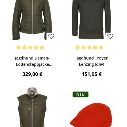
Bewerten
Bewerten
Durchschnittliche Bewertung von 5 von 5 Sternen
Durchschnittliche Bewertung v
Jagdhund Damen-
Jagdhund Troyer
Lodensteppjacke
Lenzing (oliv)
Hofkirchen (Grün)
:
Regulärer Preis:
Regulärer Preis:
329,00 €
151,95 €
Neu