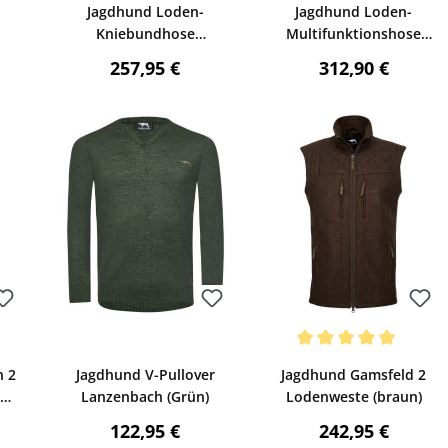
Jagdhund Loden-
Jagdhund Loden-
Kniebundhose
Multifunktionshose
Dolomiten 4
Gößl mit Gamaschen
reis:
Regulärer Preis:
Regulärer Preis
257,95 €
312,90 €
(oliv)
Bewerten
Bewerten
wertung von 4.33 von 5 Sternen
Durchschnittliche Bewertu
n 2
Jagdhund V-Pullover
Jagdhund Gamsfeld 2
e
Lanzenbach (Grün)
Lodenweste (braun)
reis:
Regulärer Preis:
Regulärer Preis
122,95 €
242,95 €