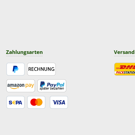
Zahlungsarten
Versand
PayPal
Rechnung
DHL
Amazon Pay
Später Bezahlen
SEPA Lastschrift
Kredit- oder Debitkarte