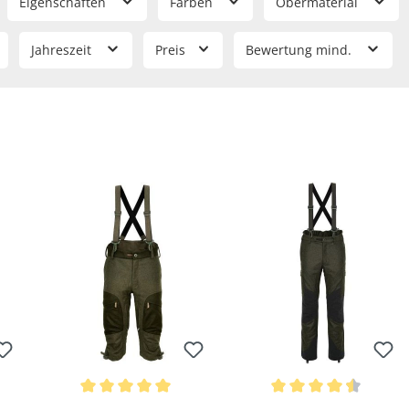
Eigenschaften
Farben
Obermaterial
Jahreszeit
Preis
Bewertung mind.
Bewerten
Bewerten
wertung von 4.83 von 5 Sternen
Durchschnittliche Bewertung von 5 von 5 Sternen
Durchschnittliche Bewertu