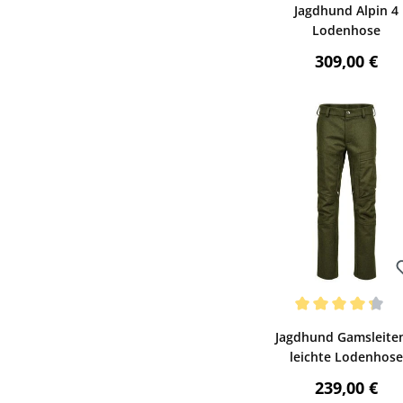
Jagdhund Alpin 4
Lodenhose
Regulärer P
309,00 €
Bewerten
Durchschnittliche Be
Jagdhund Gamsleite
leichte Lodenhos
(grün)
Regulärer P
239,00 €