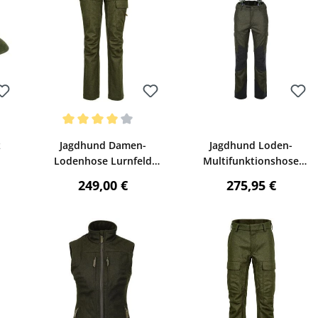
Bewerten
Bewerten
Durchschnittliche Bewertung von 4 von 5 Sternen
z
Jagdhund Damen-
Jagdhund Loden-
Lodenhose Lurnfeld
Multifunktionshose
(grün)
Girm (oliv)
reis:
Regulärer Preis:
Regulärer Preis
249,00 €
275,95 €