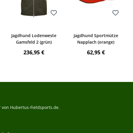
Bewerten
Bewerten
ng von 5 von 5 Sternen
Jagdhund Lodenweste
Jagdhund Sportmütze
Gamsfeld 2 (grün)
Napplach (orange)
:
Regulärer Preis:
Regulärer Preis:
236,95 €
62,95 €
 von Hubertus-Fieldsports.de.