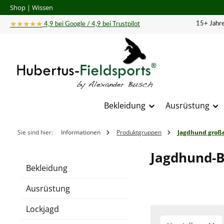
Shop
|
Wissen
 Hauptinhalt springen
Zur Suche springen
Zur Hauptnavigation springen
★★★★★
15+ Jahre
4,9 bei Google / 4,9 bei Trustpilot
Bekleidung
Ausrüstung
Sie sind hier:
Informationen
Produktgruppen
Jagdhund groß
Jagdhund-B
Bekleidung
Ausrüstung
Lockjagd