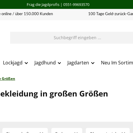
Frag die Jagdprofis
| 0551-99693570
 online / über 150.000 Kunden
100 Tage Geld-zurück-Gar
Lockjagd
Jagdhund
Jagdarten
Neu Im Sorti
e Größen
ekleidung in großen Größen