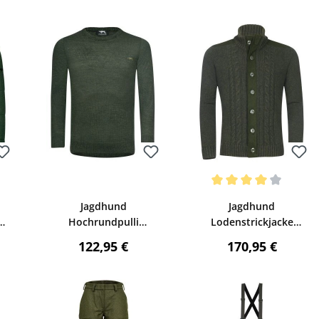
Bewerten
Bewerten
Durchschnittliche Bewertu
Jagdhund
Jagdhund
Hochrundpulli
Lodenstrickjacke
Wimsbach (oliv)
Ternberg (grün)
reis:
Regulärer Preis:
Regulärer Preis
122,95 €
170,95 €