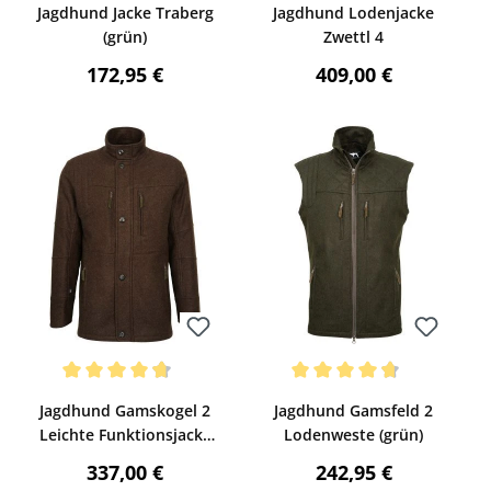
Jagdhund Jacke Traberg
Jagdhund Lodenjacke
(grün)
Zwettl 4
:
Regulärer Preis:
Regulärer Preis:
172,95 €
409,00 €
Bewerten
Bewerten
ng von 5 von 5 Sternen
Durchschnittliche Bewertung von 4.75 von 5 Sternen
Durchschnittliche Bewertung v
Jagdhund Gamskogel 2
Jagdhund Gamsfeld 2
Leichte Funktionsjacke
Lodenweste (grün)
(braun)
:
Regulärer Preis:
Regulärer Preis:
337,00 €
242,95 €