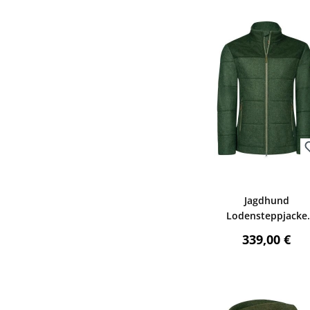
Bewerten
Jagdhund
Lodensteppjacke
Diersbach (Grün)
Regulärer P
339,00 €