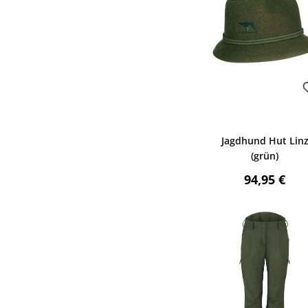
Bewerten
Jagdhund Hut Lin
(grün)
Regulärer P
94,95 €