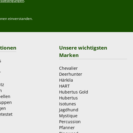
gsbedingungen
.
hnen einverstanden.
tionen
Unsere wichtigsten
Marken
s
Chevalier
r
Deerhunter
Härkila
tz
HART
m
Hubertus Gold
ellen
Hubertus
ruppen
Isotunes
gen
Jagdhund
etestet
Mystique
Percussion
Pfanner