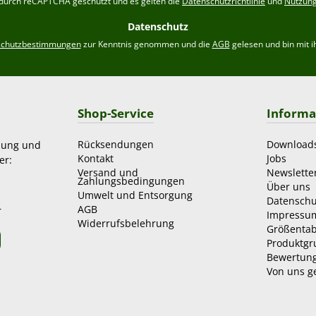
t durch reCAPTCHA geschützt und es gelten die
Datenschutzrichtlinie
und
Nutzun
*
Datenschutz
schutzbestimmungen
zur Kenntnis genommen und die
AGB
gelesen und bin mit i
Shop-Service
Informa
Rücksendungen
Download
zung und
Kontakt
Jobs
er:
Versand und
Newslette
Zahlungsbedingungen
Über uns
Umwelt und Entsorgung
Datenschu
AGB
r
Impressu
Widerrufsbelehrung
Größentab
Produktg
Bewertun
Von uns g