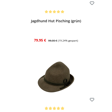
Bewerten
Durchschnittliche Bewertung von 5 von 5 Sternen
Jagdhund Hut Pisching (grün)
Verkaufspreis:
Regulärer Preis:
79,95 €
99,00 €
(19.24% gespart)
Bewerten