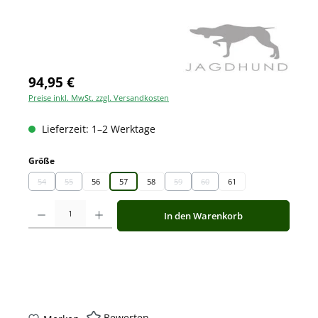
94,95 €
Preise inkl. MwSt. zzgl. Versandkosten
Lieferzeit: 1–2 Werktage
auswählen
Größe
54
55
56
57
58
59
60
61
(Diese Option ist zurzeit nicht verfügbar.)
(Diese Option ist zurzeit nicht verfügbar.)
(Diese Option ist zurzeit nicht verfügbar.)
(Diese Option ist zurzeit nicht ve
Produkt Anzahl: Gib den gewünschten Wert ein oder benutze die Schaltfläche
In den Warenkorb
Bewerten