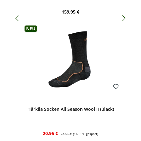
Regulärer Preis:
159,95 €
Neu
Bewerten
Härkila Socken All Season Wool II (Black)
Verkaufspreis:
Regulärer Preis:
20,95 €
24,95 €
(16.03% gespart)