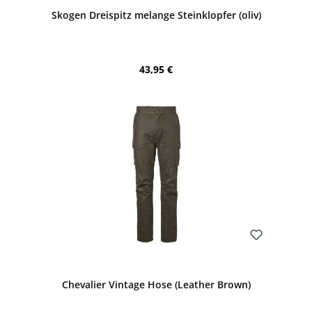
Durchschnittliche Bewertung von 5 von 5 Sternen
Skogen Dreispitz melange Steinklopfer (oliv)
Regulärer Preis:
43,95 €
Bewerten
Chevalier Vintage Hose (Leather Brown)