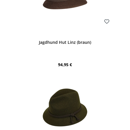
Bewerten
Jagdhund Hut Linz (braun)
Regulärer Preis:
94,95 €