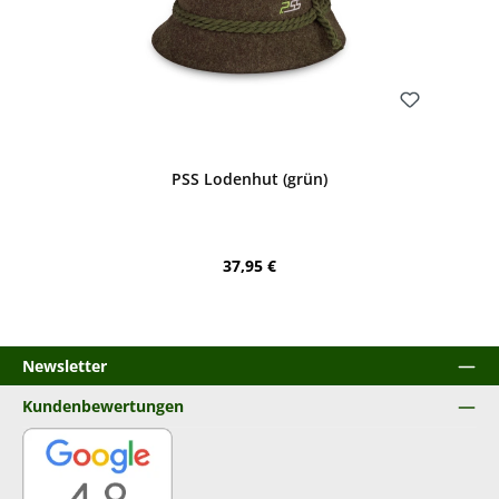
Bewerten
PSS Lodenhut (grün)
Regulärer Preis:
37,95 €
Newsletter
Kundenbewertungen