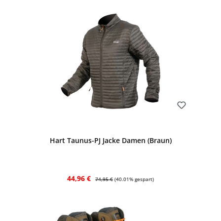
Bewerten
Hart Taunus-PJ Jacke Damen (Braun)
Verkaufspreis:
Regulärer Preis:
44,96 €
74,95 €
(40.01% gespart)