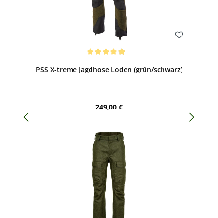
Bewerten
Durchschnittliche Bewertung von 4.91 von 5 Sternen
PSS X-treme Jagdhose Loden (grün/schwarz)
Regulärer Preis:
249,00 €