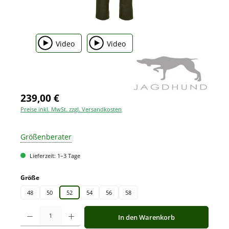
Video
Video
239,00 €
Preise inkl. MwSt. zzgl. Versandkosten
Größenberater
Lieferzeit: 1–3 Tage
auswählen
Größe
48
50
52
54
56
58
Produkt Anzahl: Gib den gewünschten Wert ein oder benutze die Schaltfläche
In den Warenkorb