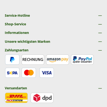
Service-Hotline
Shop-Service
Informationen
Unsere wichtigsten Marken
Zahlungsarten
PayPal
Rechnung
Amazon Pay
Später Bezahlen
SEPA Lastschrift
Kredit- oder Debitkarte
Versandarten
DHL
DPD