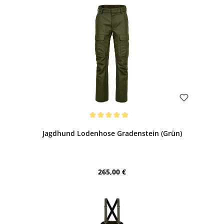
Bewerten
Durchschnittliche Bewertung von 5 von 5 Sternen
Jagdhund Lodenhose Gradenstein (Grün)
Regulärer Preis:
265,00 €