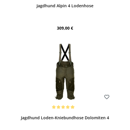
Jagdhund Alpin 4 Lodenhose
Regulärer Preis:
309,00 €
Bewerten
Durchschnittliche Bewertung von 5 von 5 Sternen
Jagdhund Loden-Kniebundhose Dolomiten 4