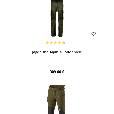
Bewerten
Durchschnittliche Bewertung von 4.83 von 5 Sternen
Jagdhund Alpin 4 Lodenhose
Regulärer Preis:
309,00 €