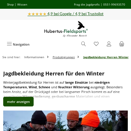
Shop
|
Wissen
Frag die Jagdprofis
| 0551-99693570
Zum Hauptinhalt springen
★★★★★
4,9 bei Google / 4,9 bei Trustpilot
Navigation
Sie sind hier:
Informationen
Produktgruppen
Jagdbekleidung Herren Winter
Jagdbekleidung Herren für den Winter
Winterjagdbekleidung für Herren ist auf
lange Einsätze
bei
niedrigen
Temperaturen
,
Wind
,
Schnee
und
feuchter Witterung
ausgelegt. Besonders
beim Ansitz, auf der Drückjagd oder bei langsamer Pirsch kommt es auf eine
zuverlässige
Wärmeisolierung
,
geräuscharme
Materialien und einen
funktionellen Wetterschutz
an.
Typisch sind gefütterte Jagdjacken, Thermohosen, isolierende Westen,
Lodenbekleidung sowie wärmende Accessoires wie Mützen, Handschuhe oder
Ansitzschuhe. Viele Modelle verfügen über
wind- und wasserdichte
Membranen
, verlängerte Schnitte gegen Zugluft sowie atmungsaktive