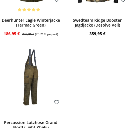
Bewerten
Bewerten
Durchschnittliche Bewertung von 5 von 5 Sternen
Deerhunter Eagle Winterjacke
Swedteam Ridge Booster
(Tarmac Green)
Jagdjacke (Desolve Veil)
Verkaufspreis:
Regulärer Preis:
Regulärer Preis:
186,95 €
359,95 €
249,95 €
(25.21% gespart)
Bewerten
Percussion Latzhose Grand
Nord (Light Khaki)