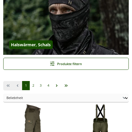
Halswärmer, Schals
Produkte filtern
Seite
Seite
Seite
Seite
1
2
3
4