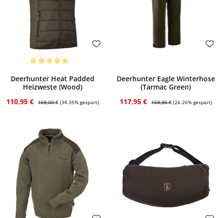
Bewerten
Bewerten
Durchschnittliche Bewertung von 5 von 5 Sternen
Deerhunter Heat Padded
Deerhunter Eagle Winterhose
Heizweste (Wood)
(Tarmac Green)
Verkaufspreis:
Regulärer Preis:
Verkaufspreis:
Regulärer Preis:
110,95 €
117,95 €
169,00 €
(34.35% gespart)
159,95 €
(26.26% gespart)