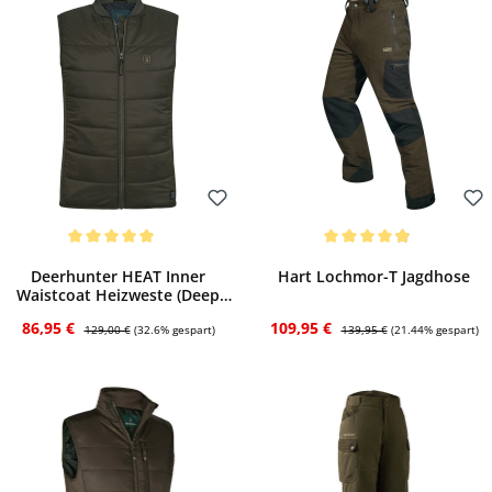
Bewerten
Bewerten
Durchschnittliche Bewertung von 5 von 5 Sternen
Durchschnittliche Bewertung von 4.95 vo
Deerhunter HEAT Inner
Hart Lochmor-T Jagdhose
Waistcoat Heizweste (Deep
Green)
Verkaufspreis:
Regulärer Preis:
Verkaufspreis:
Regulärer Preis:
86,95 €
109,95 €
129,00 €
(32.6% gespart)
139,95 €
(21.44% gespart)