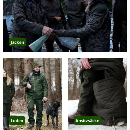
Materialien für ein ausgeglichenes Körperklima. Geräuscharme Oberstoffe und
praxisgerechte Taschenlösungen machen Winterjagdbekleidung besonders für
anspruchsvolle Revierbedingungen geeignet. Für die aktive Jagd im Winter ist
Lodenbekleidung
besonders hervorzuheben, da Loden stark temperierend und
überragend atmungsaktiv ist, was für ein
deutlich verbessertes Körperklima
sorgt.
Jacken
Loden
Ansitzsäcke