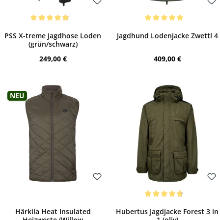
Bewerten
Bewerten
Durchschnittliche Bewertung von 4.91 von 5 Sternen
Durchschnittliche Bewertung von 5 von 
PSS X-treme Jagdhose Loden
Jagdhund Lodenjacke Zwettl 4
(grün/schwarz)
Regulärer Preis:
Regulärer Preis:
249,00 €
409,00 €
Neu
Bewerten
Bewerten
Durchschnittliche Bewertung von 4.68 vo
Härkila Heat Insulated
Hubertus Jagdjacke Forest 3 in
Heizweste (Willow
1 (oliv)