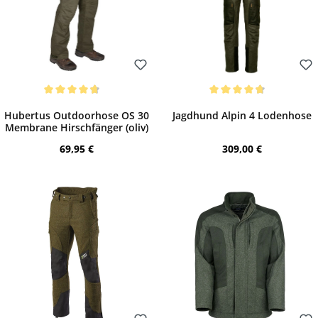
Bewerten
Bewerten
Durchschnittliche Bewertung von 4.81 von 5 Sternen
Durchschnittliche Bewertung von 4.83 vo
Hubertus Outdoorhose OS 30
Jagdhund Alpin 4 Lodenhose
Membrane Hirschfänger (oliv)
Regulärer Preis:
Regulärer Preis:
69,95 €
309,00 €