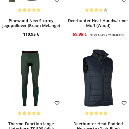
Bewerten
Bewerten
Durchschnittliche Bewertung von 5 von 5 Sternen
Durchschnittliche Bewertung von 4.33 vo
Pinewood New Stormy
Deerhunter Heat Handwärmer
Jagdpullover (Braun Melange)
Muff (Wood)
Regulärer Preis:
Verkaufspreis:
Regulärer Preis:
110,95 €
59,95 €
79,90 €
(24.97% gespart)
Bewerten
Bewerten
Durchschnittliche Bewertung von 5 von 5 Sternen
Durchschnittliche Bewertung von 5 von 
Thermo Function lange
Deerhunter Heat Padded
Unterhose TS 500 (oliv)
Heizweste (Dark Blue)