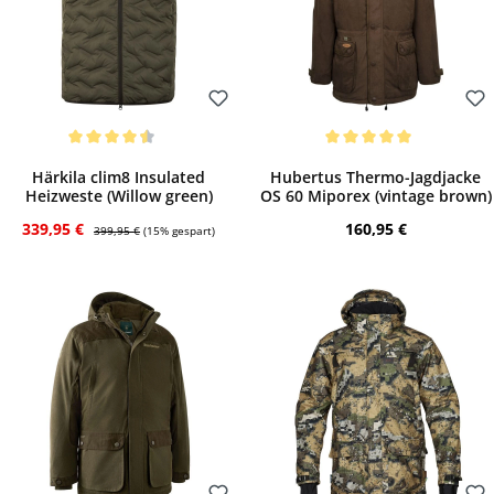
Bewerten
Bewerten
Durchschnittliche Bewertung von 4.5 von 5 Sternen
Durchschnittliche Bewertung von 5 von 
Härkila clim8 Insulated
Hubertus Thermo-Jagdjacke
Heizweste (Willow green)
OS 60 Miporex (vintage brown)
Verkaufspreis:
Regulärer Preis:
Regulärer Preis:
339,95 €
160,95 €
399,95 €
(15% gespart)