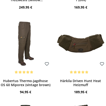
green/Shadow brown)
Regulärer Preis:
Regulärer Preis:
249,95 €
169,95 €
Bewerten
Bewerten
Durchschnittliche Bewertung von 5 von 5 Sternen
Durchschnittliche Bewertung von 5 von 
Hubertus Thermo-Jagdhose
Härkila Driven Hunt Heat
OS 60 Miporex (vintage brown)
Heizmuff
Regulärer Preis:
Regulärer Preis:
94,95 €
189,95 €