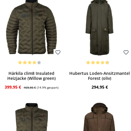
Bewerten
Bewerten
Durchschnittliche Bewertung von 4 von 5 Sternen
Durchschnittliche Bewertung von 4.63 vo
Härkila clim8 Insulated
Hubertus Loden-Ansitzmantel
Heizjacke (Willow green)
Forest (oliv)
Verkaufspreis:
Regulärer Preis:
Regulärer Preis:
399,95 €
294,95 €
469,95 €
(14.9% gespart)