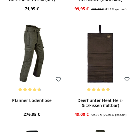
Regulärer Preis:
Verkaufspreis:
Regulärer Preis:
71,95 €
99,95 €
169,99 €
(41.2% gespart)
Bewerten
Bewerten
Durchschnittliche Bewertung von 4.73 von 5 Sternen
Durchschnittliche Bewertung von 4.75 vo
Pfanner Lodenhose
Deerhunter Heat Heiz-
Sitzkissen (faltbar)
Regulärer Preis:
Verkaufspreis:
Regulärer Preis:
276,95 €
49,00 €
69,95 €
(29.95% gespart)