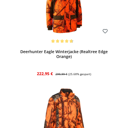
Bewerten
Durchschnittliche Bewertung von 4.67 von 5 Sternen
Deerhunter Eagle Winterjacke (Realtree Edge
Orange)
Verkaufspreis:
Regulärer Preis:
222,95 €
299,99 €
(25.68% gespart)