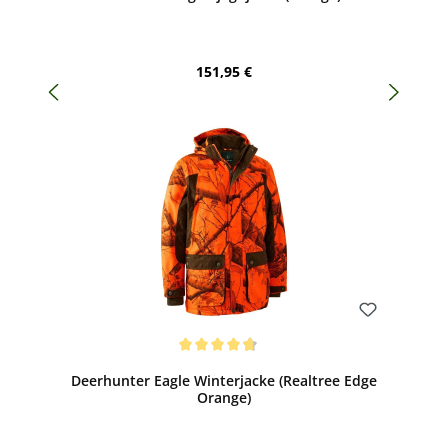
Regulärer Preis:
151,95 €
Bewerten
Durchschnittliche Bewertung von 4.67 von 5 Sternen
Deerhunter Eagle Winterjacke (Realtree Edge
Orange)