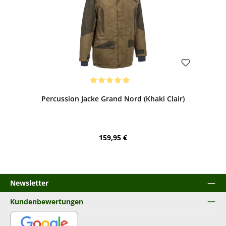
Bewerten
Durchschnittliche Bewertung von 5 von 5 Sternen
Percussion Jacke Grand Nord (Khaki Clair)
Regulärer Preis:
159,95 €
Newsletter
Kundenbewertungen