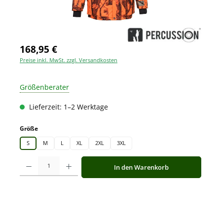
168,95 €
Preise inkl. MwSt. zzgl. Versandkosten
Größenberater
Lieferzeit: 1–2 Werktage
auswählen
Größe
S
M
L
XL
2XL
3XL
Produkt Anzahl: Gib den gewünschten Wert ein oder benutze die Schaltfläche
In den Warenkorb