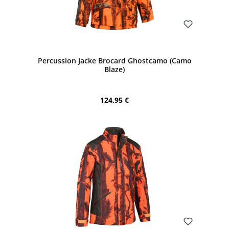
Bewerten
Percussion Jacke Brocard Ghostcamo (Camo
Blaze)
Regulärer Preis:
124,95 €