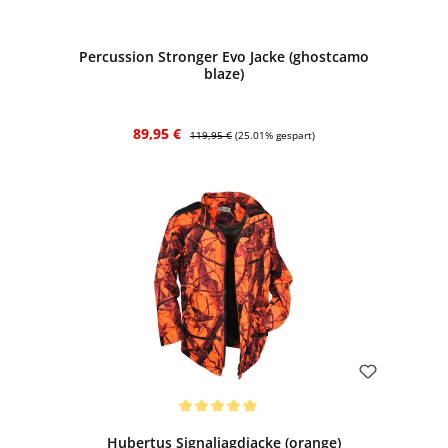
Bewerten
Percussion Stronger Evo Jacke (ghostcamo
blaze)
Verkaufspreis:
Regulärer Preis:
89,95 €
119,95 €
(25.01% gespart)
Bewerten
Durchschnittliche Bewertung von 5 von 5 Sternen
Hubertus Signaljagdjacke (orange)