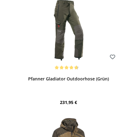
Bewerten
Durchschnittliche Bewertung von 4.85 von 5 Sternen
Pfanner Gladiator Outdoorhose (Grün)
Regulärer Preis:
231,95 €