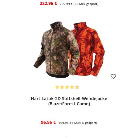
Verkaufspreis:
Regulärer Preis:
222,95 €
299,99 €
(25.68% gespart)
Bewerten
Durchschnittliche Bewertung von 4.7 von 5 Sternen
Hart Latok-2D Softshell-Wendejacke
(Blaze/Forest Camo)
Verkaufspreis:
Regulärer Preis:
96,95 €
169,95 €
(42.95% gespart)