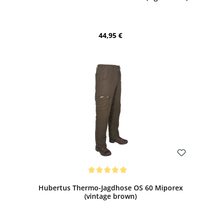
Regulärer Preis:
44,95 €
Bewerten
Durchschnittliche Bewertung von 5 von 5 Sternen
Hubertus Thermo-Jagdhose OS 60 Miporex
(vintage brown)