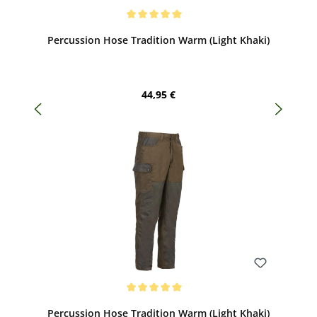
Bewerten
Durchschnittliche Bewertung von 5 von 5 Sternen
Percussion Hose Tradition Warm (Light Khaki)
Regulärer Preis:
44,95 €
Bewerten
Durchschnittliche Bewertung von 5 von 5 Sternen
Percussion Hose Tradition Warm (Light Khaki)