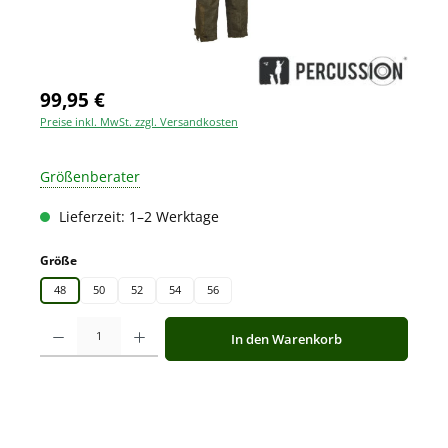
99,95 €
Preise inkl. MwSt. zzgl. Versandkosten
Größenberater
Lieferzeit: 1–2 Werktage
auswählen
Größe
48
50
52
54
56
Produkt Anzahl: Gib den gewünschten Wert ein oder benutze die Schaltfläche
In den Warenkorb