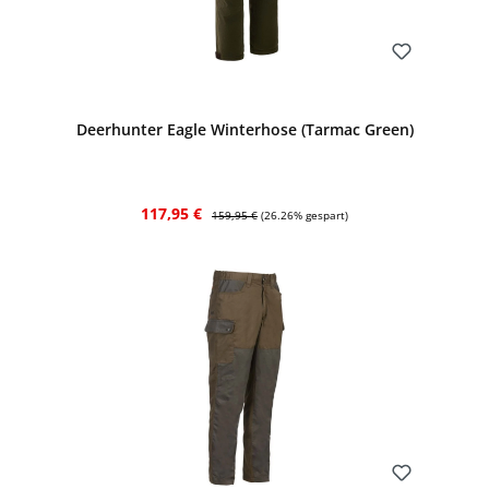
Bewerten
Deerhunter Eagle Winterhose (Tarmac Green)
Verkaufspreis:
Regulärer Preis:
117,95 €
159,95 €
(26.26% gespart)