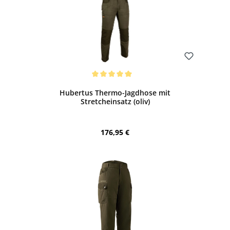
Bewerten
Durchschnittliche Bewertung von 5 von 5 Sternen
Hubertus Thermo-Jagdhose mit
Stretcheinsatz (oliv)
Regulärer Preis:
176,95 €