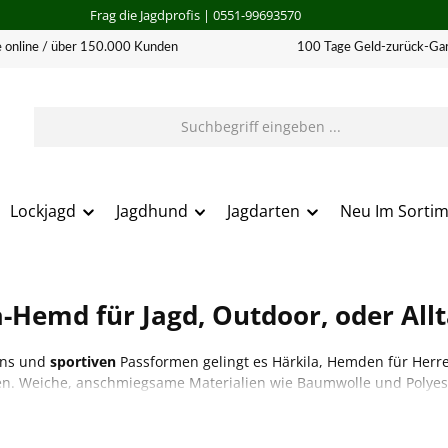
Frag die Jagdprofis
| 0551-99693570
 online / über 150.000 Kunden
100 Tage Geld-zurück-Gar
Lockjagd
Jagdhund
Jagdarten
Neu Im Sorti
-Hemd für Jagd, Outdoor, oder All
ns und
sportiven
Passformen gelingt es Härkila, Hemden für Herren
n. Weiche, anschmiegsame Materialien wie Baumwolle und Polyes
nitts auch bei hoher Aktivität gegeben ist. Wer besonders viel Bew
s, elastisches Hemd entscheiden. Unifarben und Karomuster dominie
ernen Designs.