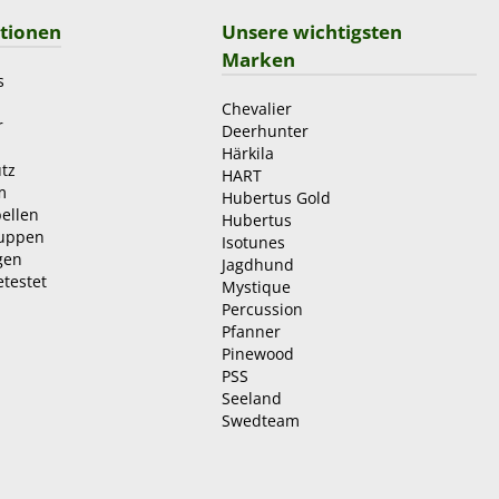
tionen
Unsere wichtigsten
Marken
s
Chevalier
r
Deerhunter
Härkila
tz
HART
m
Hubertus Gold
ellen
Hubertus
ruppen
Isotunes
gen
Jagdhund
etestet
Mystique
Percussion
Pfanner
Pinewood
PSS
Seeland
Swedteam