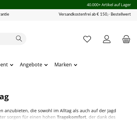
40.000+ Artikel auf Lager
antie
Versandkostenfrei ab € 150,- Bestellwert
ment
Angebote
Marken
tag
 anzubieten, die sowohl im Alltag als auch auf der Jagd
ter sorgen für einen hohen
Tragekomfort
, der dank des
egungsfreiheit bei der Jagd zu schätzen weiß, sollte sich
ren im Sortiment von Härkila - eine attraktive Vielfalt aus