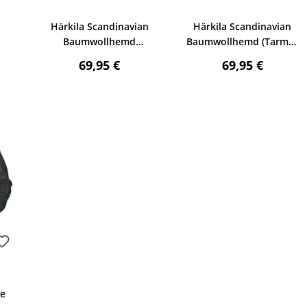
Bewerten
Bewerten
d
Härkila Scandinavian
Härkila Scandinavian
Baumwollhemd
Baumwollhemd (Tarmac
(Autumn orange check)
check)
reis:
Regulärer Preis:
Regulärer Preis
69,95 €
69,95 €
wertung von 4 von 5 Sternen
ve