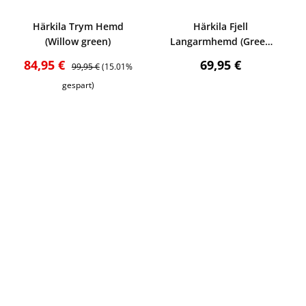
Bewerten
Bewerten
Härkila Trym Hemd
Härkila Fjell
(Willow green)
Langarmhemd (Green
check)
:
Verkaufspreis:
Regulärer Preis:
Regulärer Preis:
84,95 €
69,95 €
99,95 €
(15.01%
gespart)