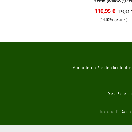
Hemd (Willow gree
check)
Verkaufspreis:
Reguläre
110,95 €
129,95 
(14.62% gespart)
Abonnieren Sie den kostenlos
Diese Seite is
Ich habe die
Daten