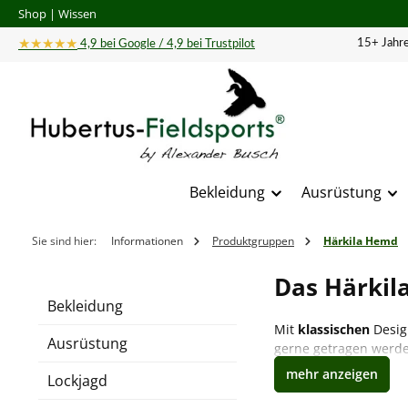
Shop
|
Wissen
 Hauptinhalt springen
Zur Suche springen
Zur Hauptnavigation springen
★★★★★
15+ Jahre
4,9 bei Google / 4,9 bei Trustpilot
Bekleidung
Ausrüstung
Sie sind hier:
Informationen
Produktgruppen
Härkila Hemd
Das Härkila
Bekleidung
Mit
klassischen
Desig
Ausrüstung
gerne getragen werde
meist körpernahen Sch
Lockjagd
für ein atmungsaktive
klassischen und mod