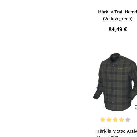
Bewerten
Härkila Trail Hem
(Willow green)
Regulärer P
84,49 €
Bewerten
Durchschnittliche Be
Härkila Metso Acti