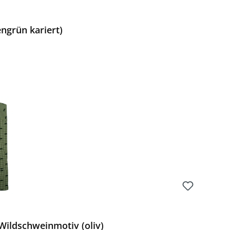
ngrün kariert)
Preis:
ildschweinmotiv (oliv)