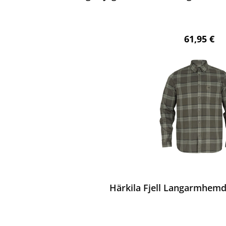
Regulärer 
61,95 €
ewerten
Härkila Fjell Langarmhemd