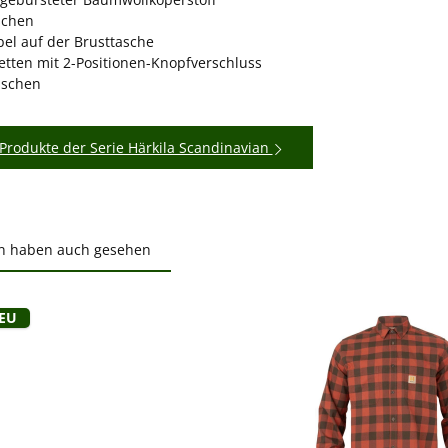
schen
bel auf der Brusttasche
tten mit 2-Positionen-Knopfverschluss
aschen
Produkte der Serie Härkila Scandinavian
n haben auch gesehen
ktgalerie überspringen
Neu