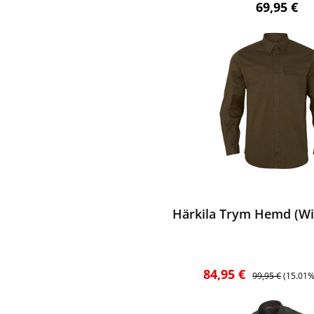
Regulärer 
69,95 €
ewerten
Härkila Trym Hemd (Wi
Verkaufspreis:
Regulärer Preis:
84,95 €
99,95 €
(15.01%