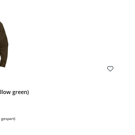
Preis:
llow green)
 gespart)