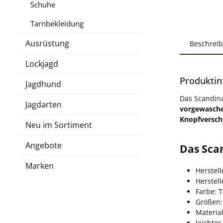
Schuhe
Tarnbekleidung
Ausrüstung
Beschrei
Lockjagd
Produktin
Jagdhund
Das Scandina
Jagdarten
vorgewasch
Knopfversch
Neu im Sortiment
Angebote
Das Sca
Marken
Herstell
Herstel
Farbe: 
Größen:
Materia
leichte