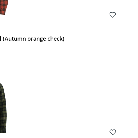
 (Autumn orange check)
Preis: