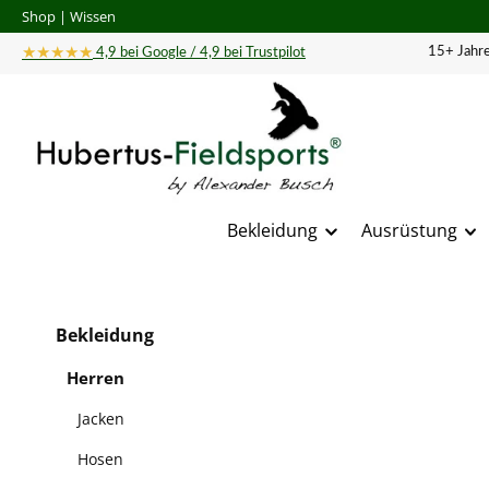
Shop
|
Wissen
 Hauptinhalt springen
Zur Suche springen
Zur Hauptnavigation springen
★★★★★
15+ Jahre
4,9 bei Google / 4,9 bei Trustpilot
Bekleidung
Ausrüstung
Bildergal
Bekleidung
Herren
Jacken
Hosen