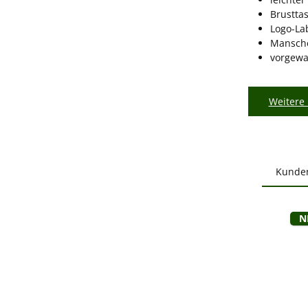
Brustta
Logo-La
Mansche
vorgew
Weitere 
Kunde
Produ