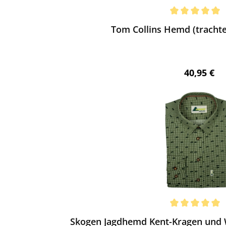
ewerten
chnittliche Bewertung von 5 von 5 Sternen
Tom Collins Hemd (trachte
Regulärer 
40,95 €
ewerten
chnittliche Bewertung von 5 von 5 Sternen
Skogen Jagdhemd Kent-Kragen und W