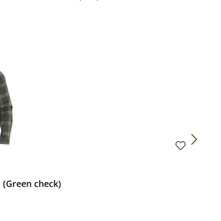
Preis:
 (Green check)