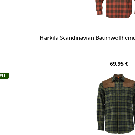
ewerten
Härkila Scandinavian Baumwollhemd
Regulärer 
69,95 €
Neu