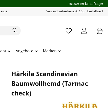
40.000+ Artikel auf Lager
antie
Versandkostenfrei ab € 150,- Bestellwert
ment
Angebote
Marken
Härkila Scandinavian
Baumwollhemd (Tarmac
check)