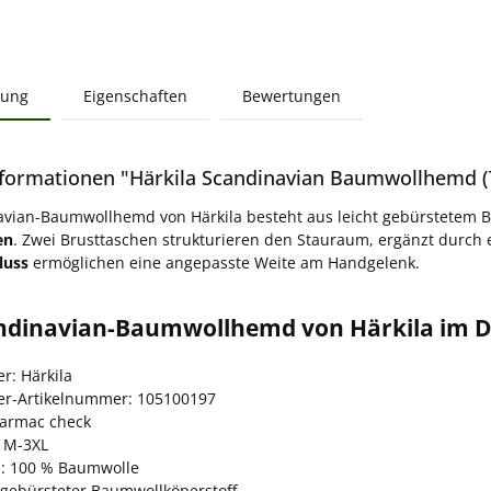
bung
Eigenschaften
Bewertungen
formationen "Härkila Scandinavian Baumwollhemd (
vian-Baumwollhemd von Härkila besteht aus leicht gebürstetem 
en
. Zwei Brusttaschen strukturieren den Stauraum, ergänzt durch 
luss
ermöglichen eine angepasste Weite am Handgelenk.
ndinavian-Baumwollhemd von Härkila im D
er: Härkila
ler-Artikelnummer: 105100197
Tarmac check
 M-3XL
l: 100 % Baumwolle
r gebürsteter Baumwollköperstoff