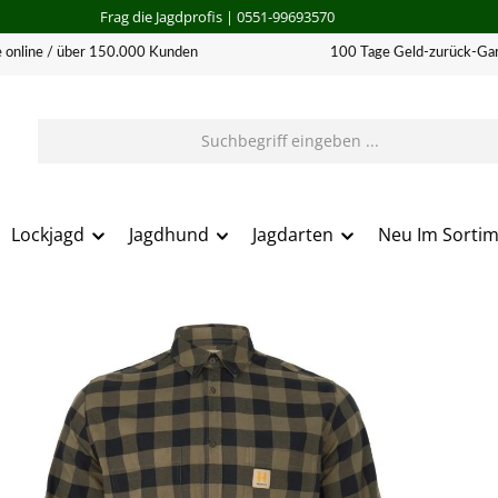
Frag die Jagdprofis
| 0551-99693570
 online / über 150.000 Kunden
100 Tage Geld-zurück-Gar
Lockjagd
Jagdhund
Jagdarten
Neu Im Sorti
erie überspringen