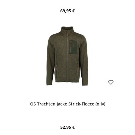
Regulärer Preis:
69,95 €
Bewerten
OS Trachten Jacke Strick-Fleece (oliv)
Regulärer Preis:
52,95 €