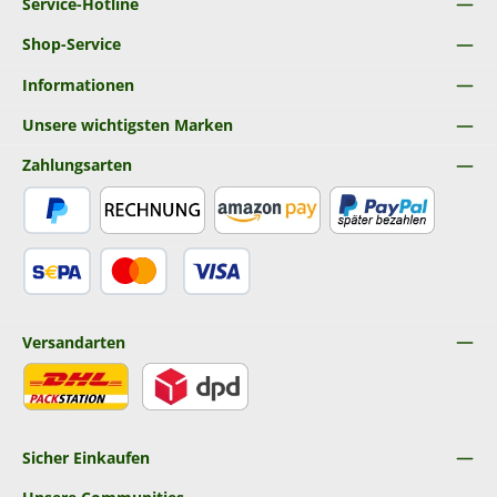
Service-Hotline
Shop-Service
Informationen
Unsere wichtigsten Marken
Zahlungsarten
PayPal
Rechnung
Amazon Pay
Später Bezahlen
SEPA Lastschrift
Kredit- oder Debitkarte
Versandarten
DHL
DPD
Sicher Einkaufen