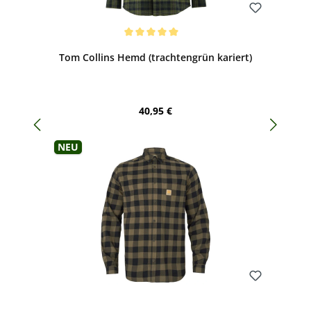
Bewerten
Durchschnittliche Bewertung von 5 von 5 Sternen
Tom Collins Hemd (trachtengrün kariert)
Regulärer Preis:
40,95 €
Neu
Bewerten