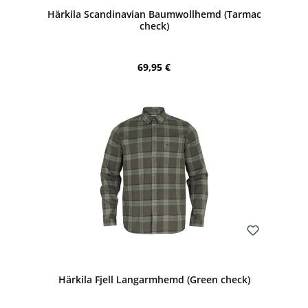
Härkila Scandinavian Baumwollhemd (Tarmac
check)
Regulärer Preis:
69,95 €
Bewerten
Härkila Fjell Langarmhemd (Green check)