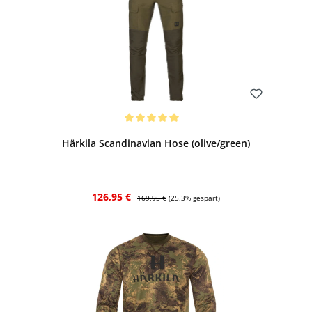
Bewerten
Durchschnittliche Bewertung von 5 von 5 Sternen
Härkila Scandinavian Hose (olive/green)
Verkaufspreis:
Regulärer Preis:
126,95 €
169,95 €
(25.3% gespart)