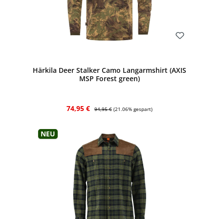
Bewerten
Härkila Deer Stalker Camo Langarmshirt (AXIS
MSP Forest green)
Verkaufspreis:
Regulärer Preis:
74,95 €
94,95 €
(21.06% gespart)
Neu