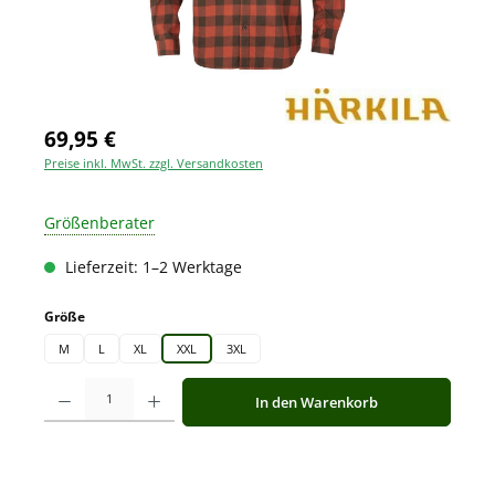
69,95 €
Preise inkl. MwSt. zzgl. Versandkosten
Größenberater
Lieferzeit: 1–2 Werktage
auswählen
Größe
M
L
XL
XXL
3XL
Produkt Anzahl: Gib den gewünschten Wert ein oder benutze die Schaltfläche
In den Warenkorb