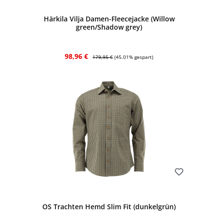
Härkila Vilja Damen-Fleecejacke (Willow
green/Shadow grey)
Verkaufspreis:
Regulärer Preis:
98,96 €
179,95 €
(45.01% gespart)
Bewerten
OS Trachten Hemd Slim Fit (dunkelgrün)