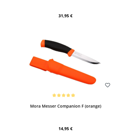
Regulärer Preis:
31,95 €
Bewerten
Durchschnittliche Bewertung von 5 von 5 Sternen
Mora Messer Companion F (orange)
Regulärer Preis:
14,95 €