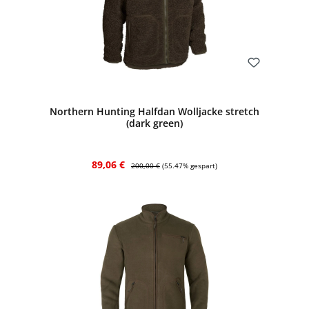
Bewerten
Northern Hunting Halfdan Wolljacke stretch
(dark green)
Verkaufspreis:
Regulärer Preis:
89,06 €
200,00 €
(55.47% gespart)