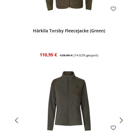
Bewerten
Härkila Torsby Fleecejacke (Green)
Verkaufspreis:
Regulärer Preis:
110,95 €
129,95 €
(14.62% gespart)
Bewerten