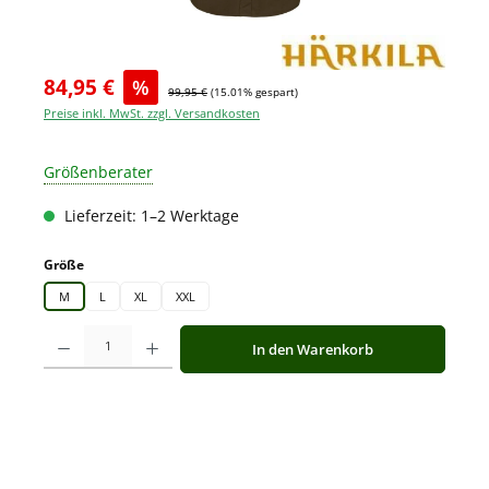
84,95 €
%
99,95 €
(15.01% gespart)
Preise inkl. MwSt. zzgl. Versandkosten
Größenberater
Lieferzeit: 1–2 Werktage
auswählen
Größe
M
L
XL
XXL
Produkt Anzahl: Gib den gewünschten Wert ein oder benutze die Schaltfläche
In den Warenkorb