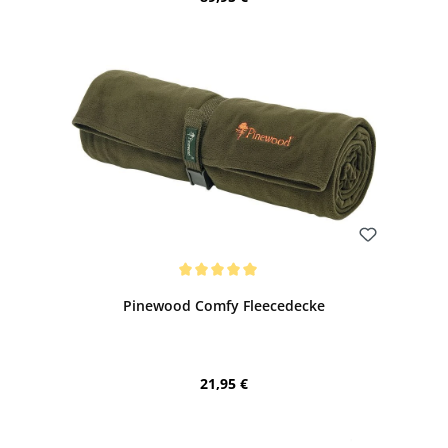
Bewerten
Durchschnittliche Bewertung von 5 von 5 Sternen
Pinewood Comfy Fleecedecke
Regulärer Preis:
21,95 €