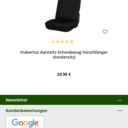
Bewerten
Durchschnittliche Bewertung von 4.75 von 5 Sternen
Hubertus Autositz-Schonbezug Hirschfänger
(Vordersitz)
Regulärer Preis:
24,95 €
Newsletter
Kundenbewertungen