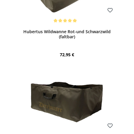
Bewerten
Durchschnittliche Bewertung von 5 von 5 Sternen
Hubertus Wildwanne Rot-und Schwarzwild
(faltbar)
Regulärer Preis:
72,95 €
Bewerten