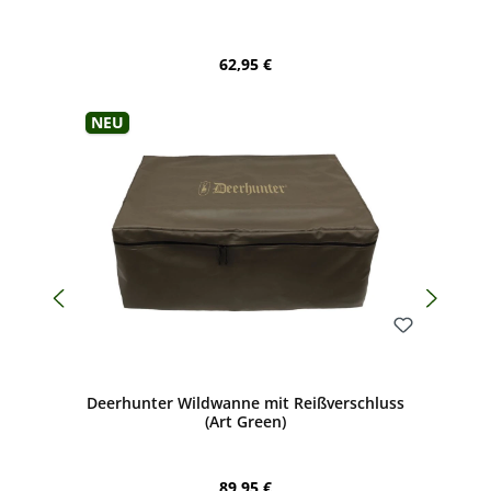
Regulärer Preis:
62,95 €
Neu
Bewerten
Deerhunter Wildwanne mit Reißverschluss
(Art Green)
Regulärer Preis:
89,95 €