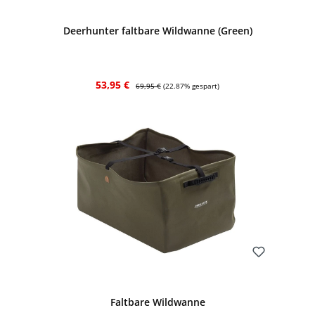
Deerhunter faltbare Wildwanne (Green)
Verkaufspreis:
Regulärer Preis:
53,95 €
69,95 €
(22.87% gespart)
Bewerten
Faltbare Wildwanne