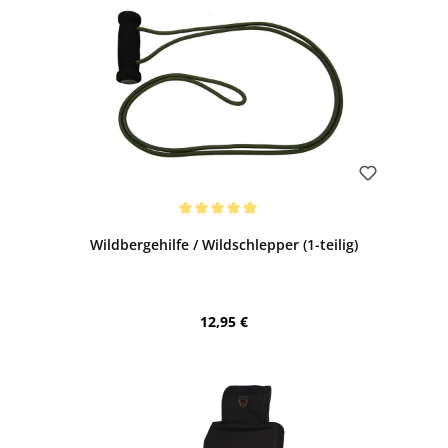
Bewerten
Durchschnittliche Bewertung von 5 von 5 Sternen
Wildbergehilfe / Wildschlepper (1-teilig)
Regulärer Preis:
12,95 €