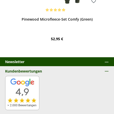
Bewerten
Durchschnittliche Bewertung von 5 von 5 Sternen
Pinewood Microfleece-Set Comfy (Green)
Regulärer Preis:
52,95 €
Newsletter
Kundenbewertungen