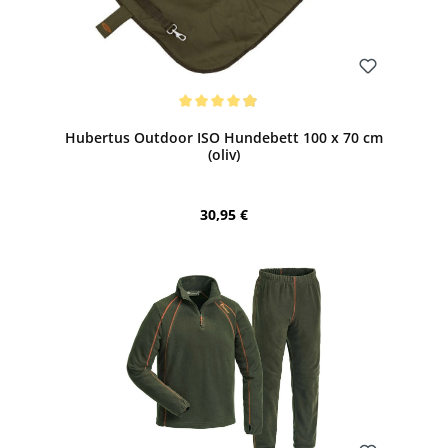
Bewerten
Durchschnittliche Bewertung von 4.9 von 5 Sternen
Hubertus Outdoor ISO Hundebett 100 x 70 cm
(oliv)
Regulärer Preis:
30,95 €