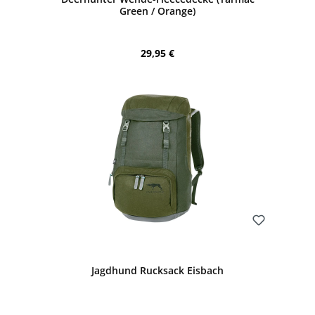
Green / Orange)
Regulärer Preis:
29,95 €
Bewerten
Jagdhund Rucksack Eisbach