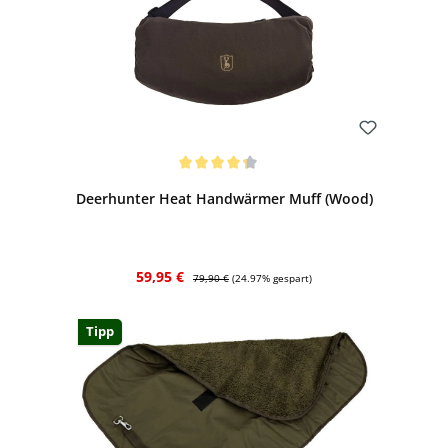
Bewerten
Durchschnittliche Bewertung von 4.33 von 5 Sternen
Deerhunter Heat Handwärmer Muff (Wood)
Verkaufspreis:
Regulärer Preis:
59,95 €
79,90 €
(24.97% gespart)
Tipp