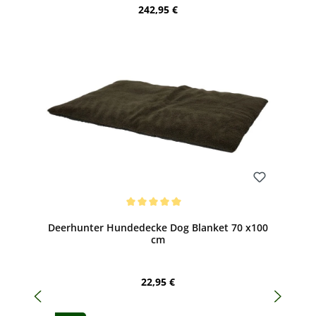
Regulärer Preis:
242,95 €
Bewerten
Durchschnittliche Bewertung von 5 von 5 Sternen
Deerhunter Hundedecke Dog Blanket 70 x100
cm
Regulärer Preis:
22,95 €