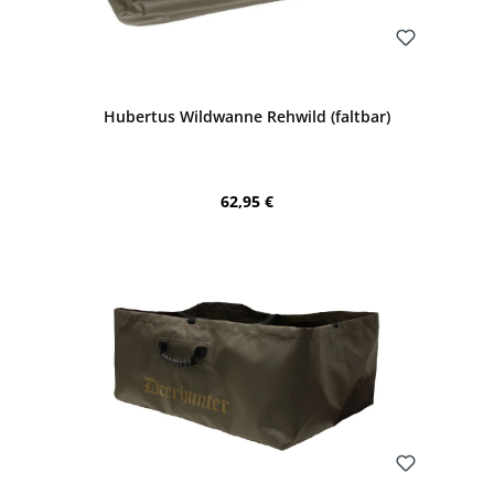
Bewerten
Hubertus Wildwanne Rehwild (faltbar)
Regulärer Preis:
62,95 €
Bewerten