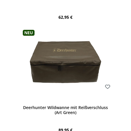
Regulärer Preis:
62,95 €
Neu
Bewerten
Deerhunter Wildwanne mit Reißverschluss
(Art Green)
Regulärer Preis:
89,95 €