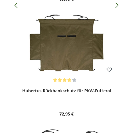
Bewerten
Durchschnittliche Bewertung von 4 von 5 Sternen
Hubertus Rückbankschutz für PKW-Futteral
Regulärer Preis:
72,95 €