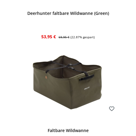
Deerhunter faltbare Wildwanne (Green)
Verkaufspreis:
Regulärer Preis:
53,95 €
69,95 €
(22.87% gespart)
Bewerten
Faltbare Wildwanne