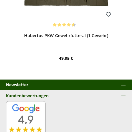
Bewerten
Durchschnittliche Bewertung von 4.6 von 5 Sternen
Hubertus PKW-Gewehrfutteral (1 Gewehr)
Regulärer Preis:
49,95 €
Newsletter
Kundenbewertungen