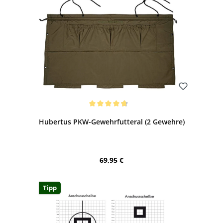
Bewerten
Durchschnittliche Bewertung von 4.71 von 5 Sternen
Hubertus PKW-Gewehrfutteral (2 Gewehre)
Regulärer Preis:
69,95 €
Tipp