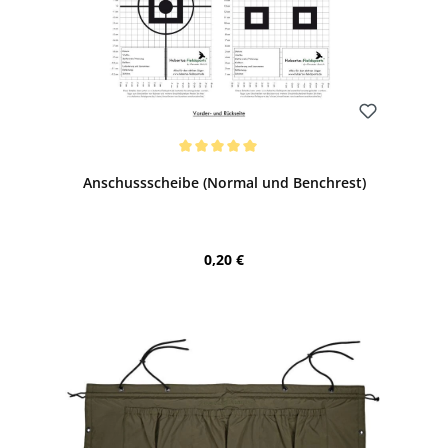
Bewerten
Durchschnittliche Bewertung von 5 von 5 Sternen
Anschussscheibe (Normal und Benchrest)
Regulärer Preis:
0,20 €