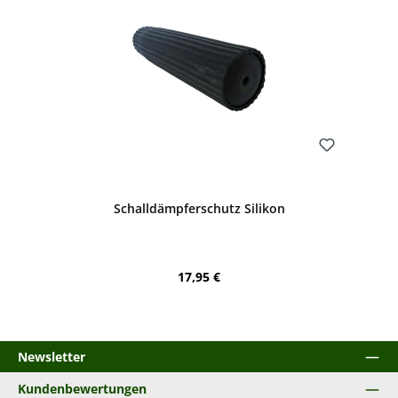
Bewerten
Schalldämpferschutz Silikon
Regulärer Preis:
17,95 €
Newsletter
Kundenbewertungen