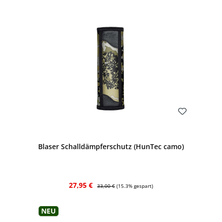
Bewerten
Blaser Schalldämpferschutz (HunTec camo)
Verkaufspreis:
Regulärer Preis:
27,95 €
33,00 €
(15.3% gespart)
Neu