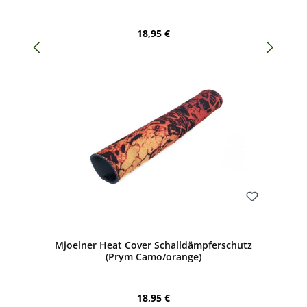
Regulärer Preis:
18,95 €
Bewerten
Mjoelner Heat Cover Schalldämpferschutz
(Prym Camo/orange)
Regulärer Preis:
18,95 €