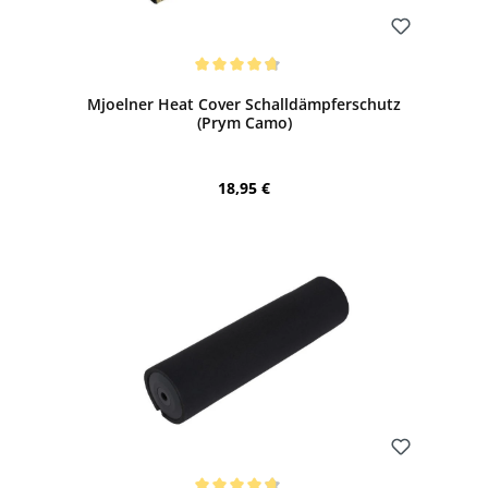
Bewerten
Durchschnittliche Bewertung von 4.83 von 5 Sternen
Mjoelner Heat Cover Schalldämpferschutz
(Prym Camo)
Regulärer Preis:
18,95 €
Bewerten