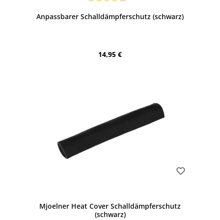
Durchschnittliche Bewertung von 4.67 von 5 Sternen
Anpassbarer Schalldämpferschutz (schwarz)
Regulärer Preis:
14,95 €
Bewerten
Mjoelner Heat Cover Schalldämpferschutz
(schwarz)