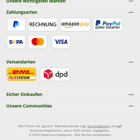
Unsere wichtigsten Marken
Zahlungsarten
PayPal
Rechnung
Amazon Pay
Später Bezahlen
SEPA Lastschrift
Kredit- oder Debitkarte
Versandarten
DHL
DPD
Sicher Einkaufen
Unsere Communities
Alle Preise inkl. gesetzl. Mehrwertsteuer zzgl.
Versandkosten
und ggf.
Nachnahmegebühren, wenn nicht anders angegeben.
© 2026 Hubertus-Fieldsports - Alle Rechte vorbehalten.