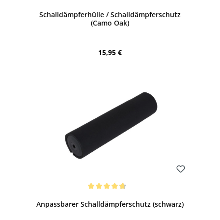
Durchschnittliche Bewertung von 3.5 von 5 Sternen
Schalldämpferhülle / Schalldämpferschutz
(Camo Oak)
Regulärer Preis:
15,95 €
Bewerten
Durchschnittliche Bewertung von 4.67 von 5 Sternen
Anpassbarer Schalldämpferschutz (schwarz)