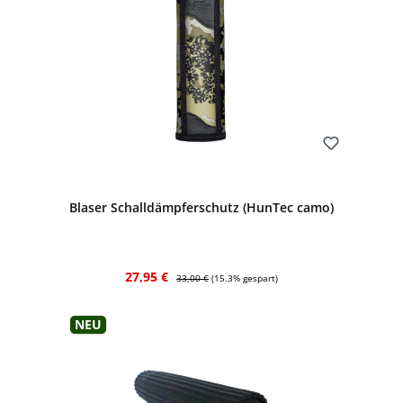
Bewerten
Blaser Schalldämpferschutz (HunTec camo)
Verkaufspreis:
Regulärer Preis:
27,95 €
33,00 €
(15.3% gespart)
Neu