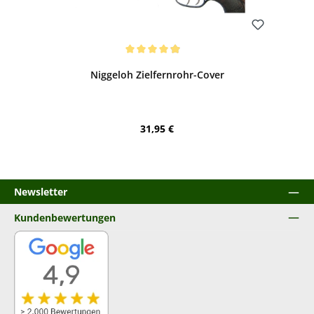
Bewerten
Durchschnittliche Bewertung von 4.93 von 5 Sternen
Niggeloh Zielfernrohr-Cover
Regulärer Preis:
31,95 €
Newsletter
Kundenbewertungen