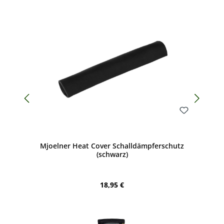
Bewerten
Mjoelner Heat Cover Schalldämpferschutz
(schwarz)
Regulärer Preis:
18,95 €