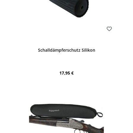
Bewerten
Schalldämpferschutz Silikon
Regulärer Preis:
17,95 €