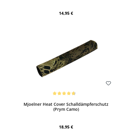
Regulärer Preis:
14,95 €
Bewerten
Durchschnittliche Bewertung von 4.83 von 5 Sternen
Mjoelner Heat Cover Schalldämpferschutz
(Prym Camo)
Regulärer Preis:
18,95 €