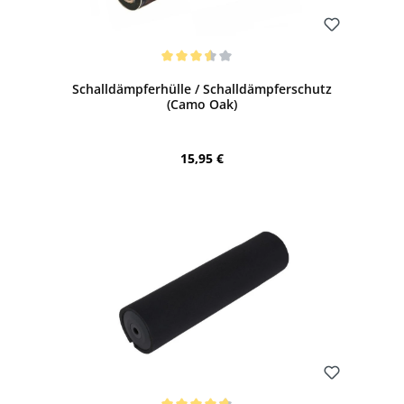
Bewerten
Durchschnittliche Bewertung von 3.5 von 5 Sternen
Schalldämpferhülle / Schalldämpferschutz
(Camo Oak)
Regulärer Preis:
15,95 €
Bewerten