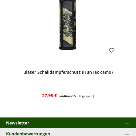
Bewerten
Blaser Schalldämpferschutz (HunTec camo)
Verkaufspreis:
Regulärer Preis:
27,95 €
33,00 €
(15.3% gespart)
Newsletter
Kundenbewertungen