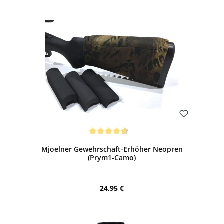
Bewerten
Durchschnittliche Bewertung von 4.81 von 5 Sternen
Mjoelner Gewehrschaft-Erhöher Neopren
(Prym1-Camo)
Regulärer Preis:
24,95 €