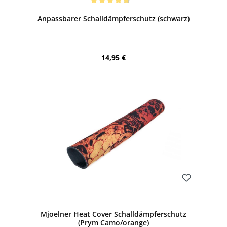
Durchschnittliche Bewertung von 4.67 von 5 Sternen
Anpassbarer Schalldämpferschutz (schwarz)
Regulärer Preis:
14,95 €
Bewerten
Mjoelner Heat Cover Schalldämpferschutz
(Prym Camo/orange)