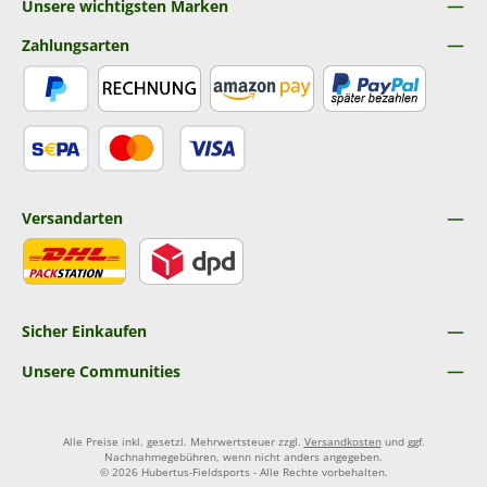
Unsere wichtigsten Marken
Zahlungsarten
PayPal
Rechnung
Amazon Pay
Später Bezahlen
SEPA Lastschrift
Kredit- oder Debitkarte
Versandarten
DHL
DPD
Sicher Einkaufen
Unsere Communities
Alle Preise inkl. gesetzl. Mehrwertsteuer zzgl.
Versandkosten
und ggf.
Nachnahmegebühren, wenn nicht anders angegeben.
© 2026 Hubertus-Fieldsports - Alle Rechte vorbehalten.