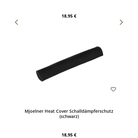
Regulärer Preis:
18,95 €
Bewerten
Mjoelner Heat Cover Schalldämpferschutz
(schwarz)
Regulärer Preis:
18,95 €