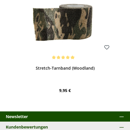
Bewerten
Durchschnittliche Bewertung von 5 von 5 Sternen
Stretch-Tarnband (Woodland)
Regulärer Preis:
9,95 €
Newsletter
Kundenbewertungen