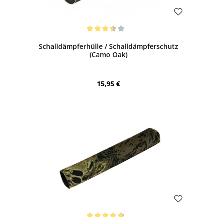
Bewerten
Durchschnittliche Bewertung von 3.5 von 5 Sternen
Schalldämpferhülle / Schalldämpferschutz
(Camo Oak)
Regulärer Preis:
15,95 €
Bewerten