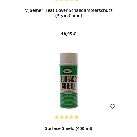
Durchschnittliche Bewertung von 4.83 von 5 Sternen
Mjoelner Heat Cover Schalldämpferschutz
(Prym Camo)
Regulärer Preis:
18,95 €
Bewerten
Durchschnittliche Bewertung von 5 von 5 Sternen
Surface Shield (400 ml)