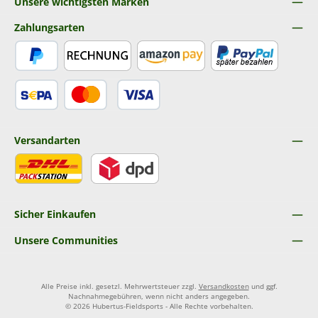
Unsere wichtigsten Marken
Zahlungsarten
PayPal
Rechnung
Amazon Pay
Später Bezahlen
SEPA Lastschrift
Kredit- oder Debitkarte
Versandarten
DHL
DPD
Sicher Einkaufen
Unsere Communities
Alle Preise inkl. gesetzl. Mehrwertsteuer zzgl.
Versandkosten
und ggf.
Nachnahmegebühren, wenn nicht anders angegeben.
© 2026 Hubertus-Fieldsports - Alle Rechte vorbehalten.