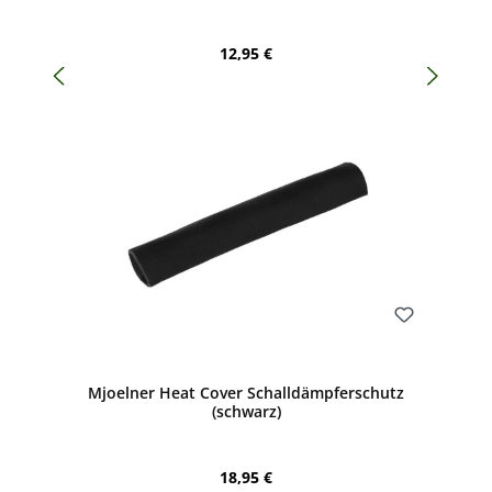
Regulärer Preis:
12,95 €
Bewerten
Mjoelner Heat Cover Schalldämpferschutz
(schwarz)
Regulärer Preis:
18,95 €