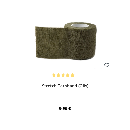
Bewerten
Durchschnittliche Bewertung von 5 von 5 Sternen
Stretch-Tarnband (Oliv)
Regulärer Preis:
9,95 €