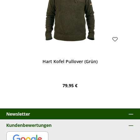
Bewerten
Hart Kofel Pullover (Grün)
Regulärer Preis:
79,95 €
Newsletter
Kundenbewertungen