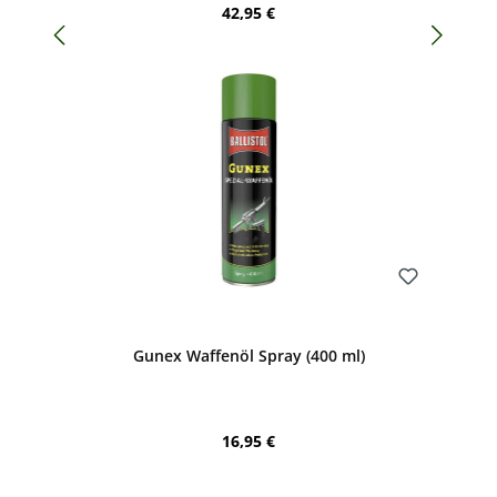
Regulärer Preis:
42,95 €
Bewerten
Gunex Waffenöl Spray (400 ml)
Regulärer Preis:
16,95 €