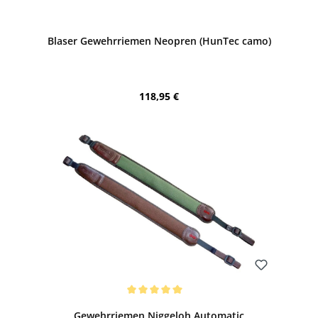
Bewerten
Blaser Gewehrriemen Neopren (HunTec camo)
Regulärer Preis:
118,95 €
Bewerten
Durchschnittliche Bewertung von 5 von 5 Sternen
Gewehrriemen Niggeloh Automatic