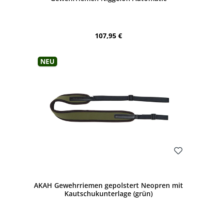
Regulärer Preis:
107,95 €
Neu
Bewerten
AKAH Gewehrriemen gepolstert Neopren mit
Kautschukunterlage (grün)