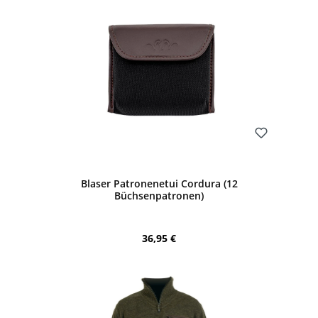
Bewerten
Blaser Patronenetui Cordura (12
Büchsenpatronen)
Regulärer Preis:
36,95 €