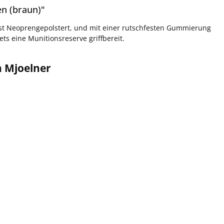
n (braun)"
st Neoprengepolstert, und mit einer rutschfesten Gummierung
ts eine Munitionsreserve griffbereit.
n Mjoelner