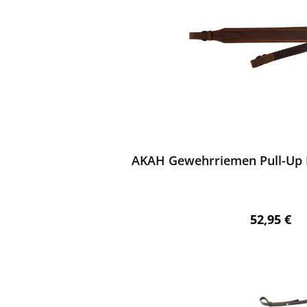
ewerten
AKAH Gewehrriemen Pull-Up L
Regulärer 
52,95 €