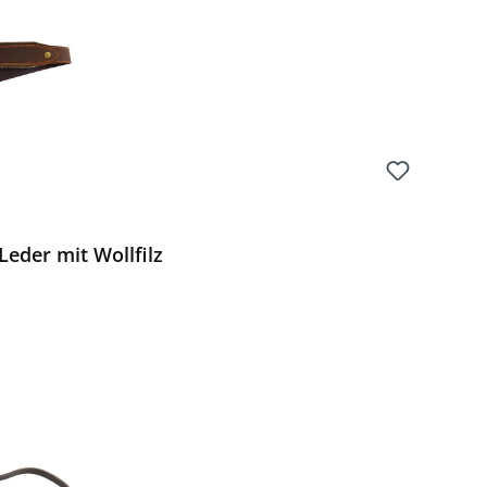
eder mit Wollfilz
Preis: