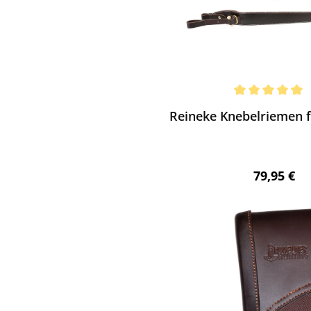
ewerten
chnittliche Bewertung von 5 von 5 Sternen
Reineke Knebelriemen 
Regulärer 
79,95 €