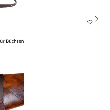
für Büchsen
Preis: