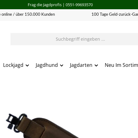
Frag die Jagdprofis
| 0551-99693570
 online / über 150.000 Kunden
100 Tage Geld-zurück-Gar
Lockjagd
Jagdhund
Jagdarten
Neu Im Sorti
erie überspringen