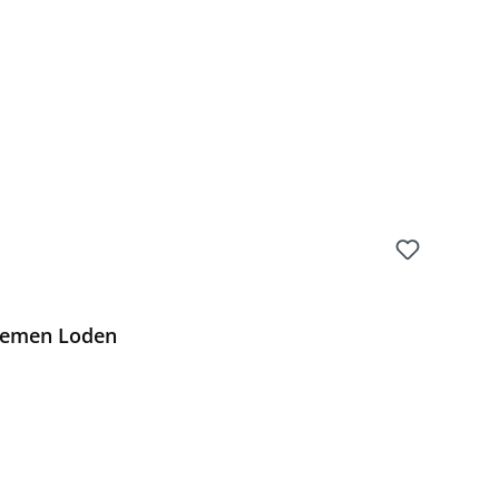
Preis:
emen Loden
Preis: