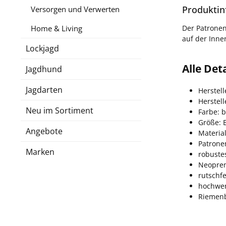
Produktin
Versorgen und Verwerten
Home & Living
Der Patronen
auf der Inne
Lockjagd
Alle De
Jagdhund
Jagdarten
Herstell
Herstel
Neu im Sortiment
Farbe: 
Größe: 
Angebote
Materia
Patrone
Marken
robuste
Neopren
rutschf
hochwer
Riemenb