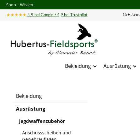
Shop
|
Wissen
 Hauptinhalt springen
Zur Suche springen
Zur Hauptnavigation springen
★★★★★
15+ Jahre
4,9 bei Google / 4,9 bei Trustpilot
Bekleidung
Ausrüstung
Bildergal
Bekleidung
Ausrüstung
Jagdwaffenzubehör
Anschussscheiben und
Gewehrauflagen