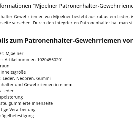
formationen "Mjoelner Patronenhalter-Gewehrrieme
halter-Gewehrriemen von Mjoelner besteht aus robustem Leder, i
nseite versehen. Durch den integrierten Patronenhalter hat man ste
tails zum Patronenhalter-Gewehrriemen vo
er: Mjoelner
ler-Artikelnummer: 10204560201
braun
Einheitsgröße
l: Leder, Neopren, Gummi
nhalter und Gewehrriemen in einem
s Leder
polsterung
este, gummierte Innenseite
tige Verarbeitung
ügelbefestigung