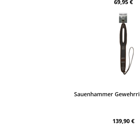
Regulärer 
69,95 €
ewerten
Sauenhammer Gewehrri
Regulärer 
139,90 €