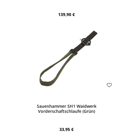
Regulärer Preis:
139,90 €
Bewerten
Sauenhammer SH1 Waidwerk
Vorderschaftschlaufe (Grün)
Regulärer Preis:
33,95 €