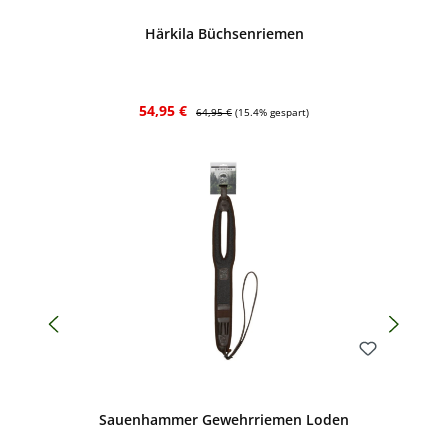
Härkila Büchsenriemen
Verkaufspreis:
Regulärer Preis:
54,95 €
64,95 €
(15.4% gespart)
Bewerten
Sauenhammer Gewehrriemen Loden