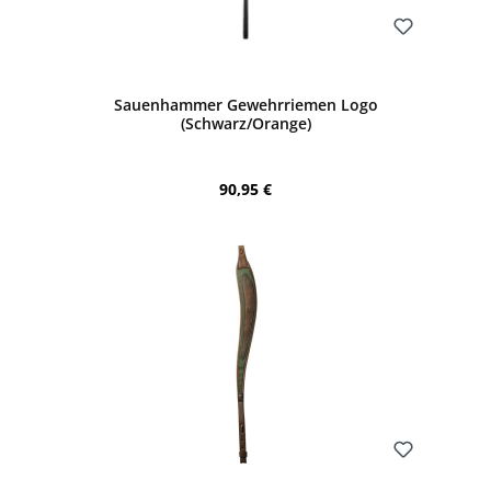
Bewerten
Sauenhammer Gewehrriemen Logo
(Schwarz/Orange)
Regulärer Preis:
90,95 €
Bewerten