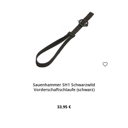
Bewerten
Sauenhammer SH1 Schwarzwild
Vorderschaftschlaufe (schwarz)
Regulärer Preis:
33,95 €