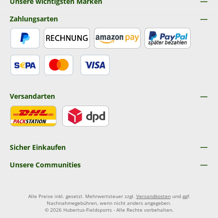
Unsere wichtigsten Marken
Zahlungsarten
PayPal
Rechnung
Amazon Pay
Später Bezahlen
SEPA Lastschrift
Kredit- oder Debitkarte
Versandarten
DHL
DPD
Sicher Einkaufen
Unsere Communities
Alle Preise inkl. gesetzl. Mehrwertsteuer zzgl.
Versandkosten
und ggf.
Nachnahmegebühren, wenn nicht anders angegeben.
© 2026 Hubertus-Fieldsports - Alle Rechte vorbehalten.