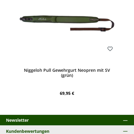
Bewerten
Niggeloh Pull Gewehrgurt Neopren mit SV
(grün)
Regulärer Preis:
69,95 €
Newsletter
Kundenbewertungen