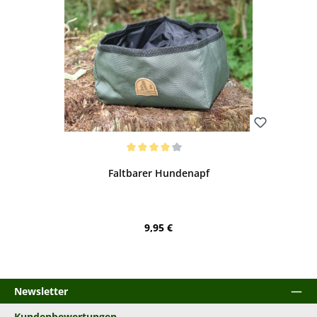
Bewerten
Durchschnittliche Bewertung von 4 von 5 Sternen
Faltbarer Hundenapf
Regulärer Preis:
9,95 €
Newsletter
Kundenbewertungen