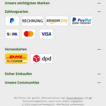
Unsere wichtigsten Marken
Zahlungsarten
PayPal
Rechnung
Amazon Pay
Später Bezahlen
SEPA Lastschrift
Kredit- oder Debitkarte
Versandarten
DHL
DPD
Sicher Einkaufen
Unsere Communities
Alle Preise inkl. gesetzl. Mehrwertsteuer zzgl.
Versandkosten
und ggf.
Nachnahmegebühren, wenn nicht anders angegeben.
© 2026 Hubertus-Fieldsports - Alle Rechte vorbehalten.