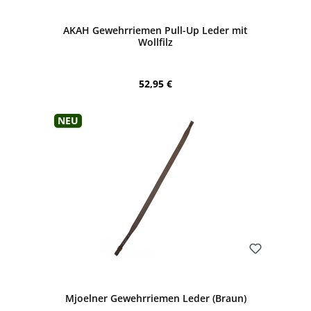
AKAH Gewehrriemen Pull-Up Leder mit
Wollfilz
Regulärer Preis:
52,95 €
Neu
Bewerten
Mjoelner Gewehrriemen Leder (Braun)