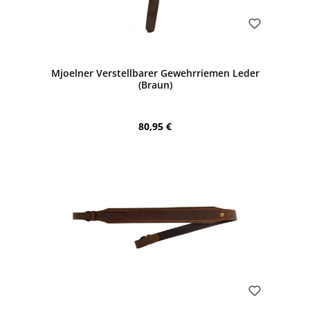
Bewerten
Mjoelner Verstellbarer Gewehrriemen Leder
(Braun)
Regulärer Preis:
80,95 €
Bewerten