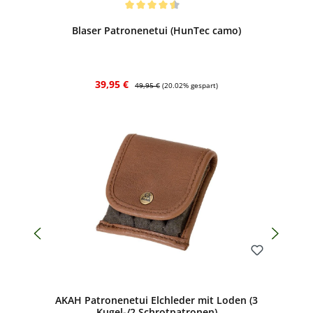
Durchschnittliche Bewertung von 4.5 von 5 Sternen
Blaser Patronenetui (HunTec camo)
Verkaufspreis:
Regulärer Preis:
39,95 €
49,95 €
(20.02% gespart)
Bewerten
AKAH Patronenetui Elchleder mit Loden (3
Kugel-/2 Schrotpatronen)