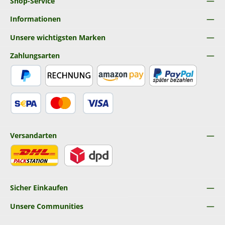
Shop-Service
Informationen
Unsere wichtigsten Marken
Zahlungsarten
PayPal
Rechnung
Amazon Pay
Später Bezahlen
SEPA Lastschrift
Kredit- oder Debitkarte
Versandarten
DHL
DPD
Sicher Einkaufen
Unsere Communities