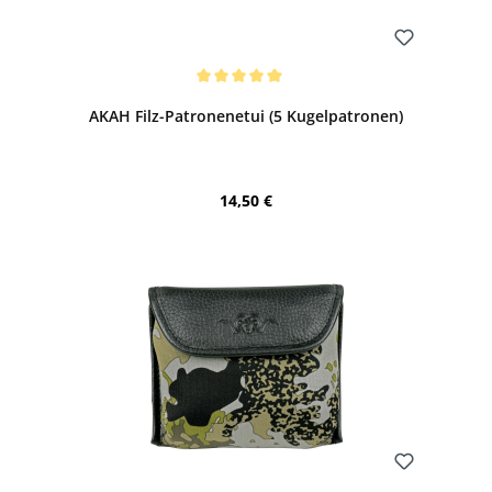
Bewerten
Durchschnittliche Bewertung von 5 von 5 Sternen
AKAH Filz-Patronenetui (5 Kugelpatronen)
Regulärer Preis:
14,50 €
Bewerten