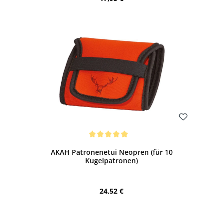
Bewerten
Durchschnittliche Bewertung von 5 von 5 Sternen
AKAH Patronenetui Neopren (für 10
Kugelpatronen)
Regulärer Preis:
24,52 €