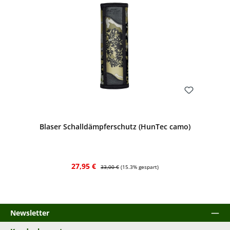
Bewerten
Blaser Schalldämpferschutz (HunTec camo)
Verkaufspreis:
Regulärer Preis:
27,95 €
33,00 €
(15.3% gespart)
Newsletter