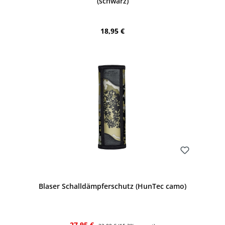
(schwarz)
Regulärer Preis:
18,95 €
Bewerten
Blaser Schalldämpferschutz (HunTec camo)
Verkaufspreis:
Regulärer Preis:
27,95 €