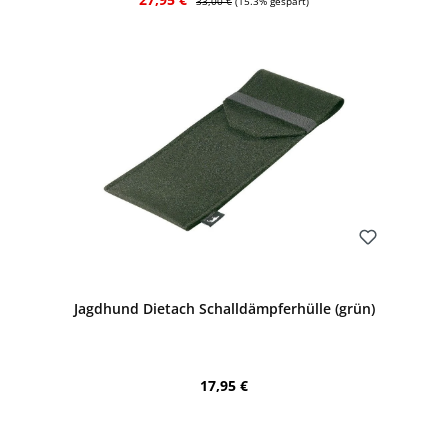
33,00 €
(15.3% gespart)
Bewerten
Jagdhund Dietach Schalldämpferhülle (grün)
Regulärer Preis:
17,95 €