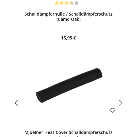
Bewerten
Durchschnittliche Bewertung von 3.5 von 5 Sternen
Schalldämpferhülle / Schalldämpferschutz
(Camo Oak)
Regulärer Preis:
15,95 €
Bewerten
Mjoelner Heat Cover Schalldämpferschutz