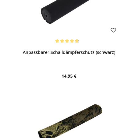
Bewerten
Durchschnittliche Bewertung von 4.67 von 5 Sternen
Anpassbarer Schalldämpferschutz (schwarz)
Regulärer Preis:
14,95 €