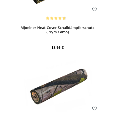
Bewerten
Durchschnittliche Bewertung von 4.83 von 5 Sternen
Mjoelner Heat Cover Schalldämpferschutz
(Prym Camo)
Regulärer Preis:
18,95 €