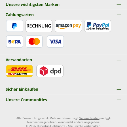
Unsere wichtigsten Marken
Zahlungsarten
PayPal
Rechnung
Amazon Pay
Später Bezahlen
SEPA Lastschrift
Kredit- oder Debitkarte
Versandarten
DHL
DPD
Sicher Einkaufen
Unsere Communities
Alle Preise inkl. gesetzl. Mehrwertsteuer zzgl.
Versandkosten
und ggf.
Nachnahmegebühren, wenn nicht anders angegeben.
© 2026 Hubertus-Fieldsports - Alle Rechte vorbehalten.