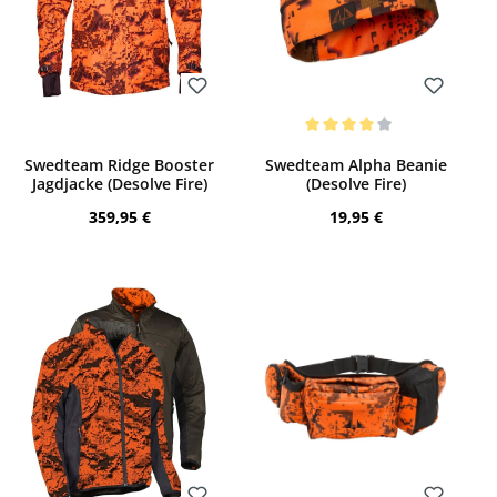
Bewerten
Bewerten
Durchschnittliche Bewertung von 4 von 
Swedteam Ridge Booster
Swedteam Alpha Beanie
Jagdjacke (Desolve Fire)
(Desolve Fire)
Regulärer Preis:
Regulärer Preis:
359,95 €
19,95 €