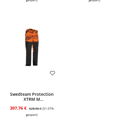
gespart)
gespart)
Bewerten
Swedteam Protection
XTRM M
Sauenschutzhose
Verkaufspreis:
Regulärer Preis:
307,76 €
(Desolve Fire)
629,00 €
(51.07%
gespart)