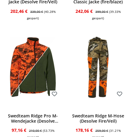
Jacke (Desolve Fire/Veil)
Classic Jacke (fire/blaze)
Verkaufspreis:
Regulärer Preis:
Verkaufspreis:
Regulärer Preis:
202,46 €
242,06 €
339,00 €
(40.28%
399,00 €
(39.33%
gespart)
gespart)
Bewerten
Bewerten
Swedteam Ridge Pro M-
Swedteam Ridge M-Hose
Wendejacke (Desolve
(Desolve Fire/Veil)
Fire)
Verkaufspreis:
Regulärer Preis:
Verkaufspreis:
Regulärer Preis:
97,16 €
178,16 €
210,00 €
(53.73%
259,00 €
(31.21%