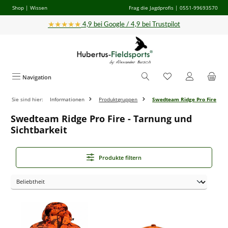
Shop
|
Wissen
Frag die Jagdprofis
| 0551-99693570
Zum Hauptinhalt springen
★★★★★
4,9 bei Google / 4,9 bei Trustpilot
Navigation
Sie sind hier:
Informationen
Produktgruppen
Swedteam Ridge Pro Fire
Swedteam Ridge Pro Fire - Tarnung und
Sichtbarkeit
Produkte filtern