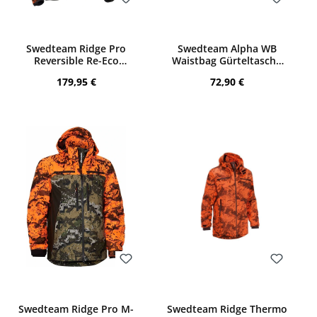
Bewerten
Bewerten
Swedteam Ridge Pro
Swedteam Alpha WB
Reversible Re-Eco
Waistbag Gürteltasche
Wendejacke (Desolve
(Desolve Fire)
Regulärer Preis:
Regulärer Preis:
179,95 €
72,90 €
Fire)
Bewerten
Bewerten
Swedteam Ridge Pro M-
Swedteam Ridge Thermo