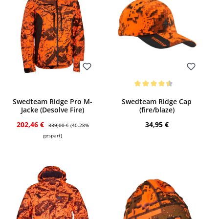
Bewerten
Bewerten
Durchschnittliche Bewertung von 4.5 von
Swedteam Ridge Pro M-
Swedteam Ridge Cap
Jacke (Desolve Fire)
(fire/blaze)
Verkaufspreis:
Regulärer Preis:
Regulärer Preis:
202,46 €
34,95 €
339,00 €
(40.28%
gespart)