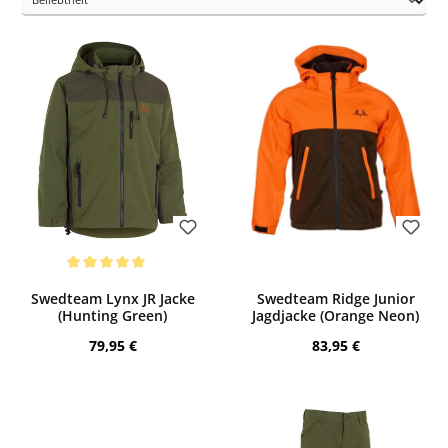
Die Bekleidung ist in den
Größen 120-170
erhältlich und eignet sich somit für
Kinder im Alter von
6-15 Jahren
.
Bewerten
Bewerten
Durchschnittliche Bewertung von 5 von 5 Sternen
Swedteam Lynx JR Jacke
Swedteam Ridge Junior
(Hunting Green)
Jagdjacke (Orange Neon)
Regulärer Preis:
Regulärer Preis:
79,95 €
83,95 €