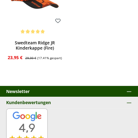
Bewerten
Durchschnittliche Bewertung von 5 von 5 Sternen
Swedteam Ridge JR
Kinderkappe (Fire)
Verkaufspreis:
Regulärer Preis:
23,95 €
29,00 €
(17.41% gespart)
Newsletter
Kundenbewertungen