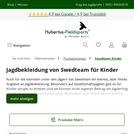
Shop
|
Wissen
Frag die Jagdprofis
| 0551-99693570
Zum Hauptinhalt springen
★★★★★
4,9 bei Google / 4,9 bei Trustpilot
Navigation
Sie sind hier:
Informationen
Produktgruppen
Swedteam Kinder
Jagdbekleidung von Swedteam für Kinder
Auch für die kleinsten unter den Jägern hat Swedteam ein kleines, aber feines
Angebot an Jagdbekleidung. Besonders auf Gesellschaftsjagden gibt es für
Kinder einiges zu erleben und sie können ihren eigenen Beitrag am Jagderfolg
leisten. Hier ist von ganz besonderer Wichtigkeit, dass das Kind gut sichtbar
für alle Mitjagdenen ist und nicht übersehen wird. Zu diesem Zweck hat
Swedteam
Warnbekleidung
in dem eigenen
Tarnmuster Desolve
Fire/Deslove Veil
entworfen, die auch bei der Bekleidung für die großen
Jäger zum Einsatz kommt. Desgleichen finden Sie auch Bekleidung in
schlichten, jagdlichen Farben
, die sich für den
Revieralltag
ebenso wie für
Produkte filtern
andere
Outdoor-Aktivitäten
eignen.