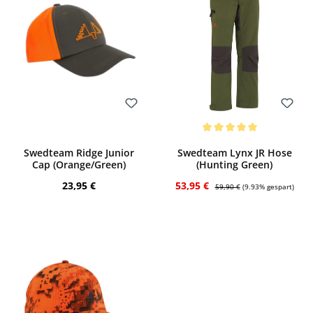
Bewerten
Bewerten
Durchschnittliche Bewertung von 5 von
Swedteam Ridge Junior
Swedteam Lynx JR Hose
Cap (Orange/Green)
(Hunting Green)
Regulärer Preis:
Verkaufspreis:
Regulärer Preis:
23,95 €
53,95 €
59,90 €
(9.93% gespart)