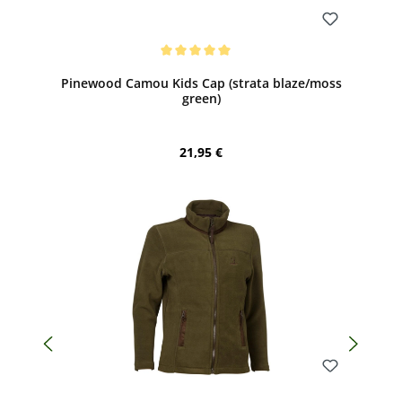
Bewerten
Durchschnittliche Bewertung von 5 von 5 Sternen
Pinewood Camou Kids Cap (strata blaze/moss
green)
Regulärer Preis:
21,95 €
Bewerten