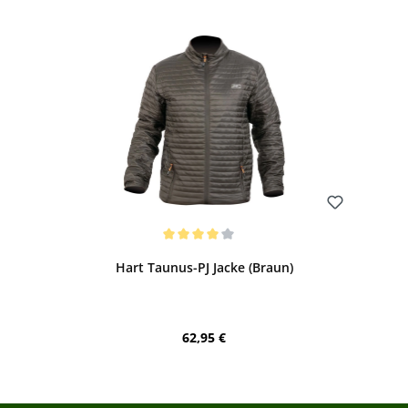
Bewerten
Durchschnittliche Bewertung von 4 von 5 Sternen
Hart Taunus-PJ Jacke (Braun)
Regulärer Preis:
62,95 €