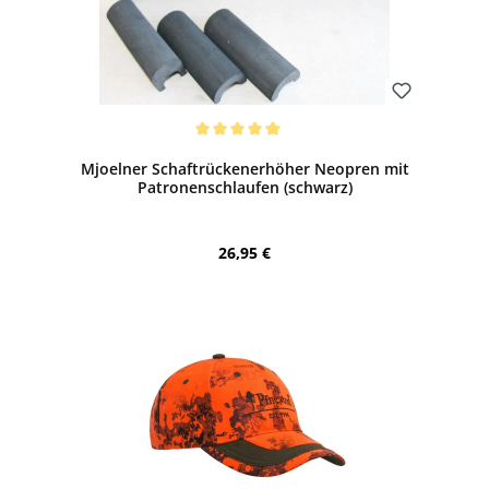
Bewerten
Durchschnittliche Bewertung von 5 von 5 Sternen
Mjoelner Schaftrückenerhöher Neopren mit
Patronenschlaufen (schwarz)
Regulärer Preis:
26,95 €