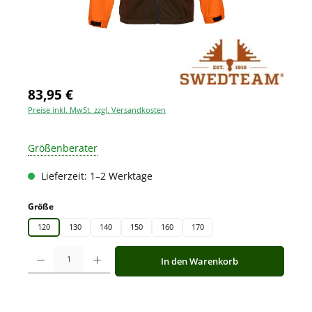
83,95 €
Preise inkl. MwSt. zzgl. Versandkosten
Größenberater
Lieferzeit: 1–2 Werktage
auswählen
Größe
120
130
140
150
160
170
Produkt Anzahl: Gib den gewünschten Wert ein oder benutze die Schaltfläche
In den Warenkorb