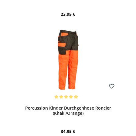
Regulärer Preis:
23,95 €
Bewerten
Durchschnittliche Bewertung von 5 von 5 Sternen
Percussion Kinder Durchgehhose Roncier
(Khaki/Orange)
Regulärer Preis:
34,95 €