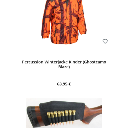
Bewerten
Percussion Winterjacke Kinder (Ghostcamo
Blaze)
Regulärer Preis:
63,95 €