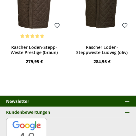
Bewerten
Bewerten
Durchschnittliche Bewertung von 5 von 5 Sternen
Rascher Loden-Stepp-
Rascher Loden-
Weste Prestige (braun)
Steppweste Ludwig (oliv)
Regulärer Preis:
Regulärer Preis:
279,95 €
284,95 €
Newsletter
Kundenbewertungen