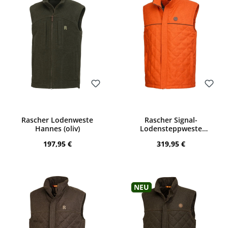
Bewerten
Bewerten
Rascher Lodenweste
Rascher Signal-
Hannes (oliv)
Lodensteppweste
Prestige (orange-melange)
Regulärer Preis:
Regulärer Preis:
197,95 €
319,95 €
Neu