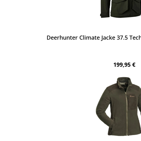
ewerten
Deerhunter Climate Jacke 37.5 Tec
Regulärer 
199,95 €