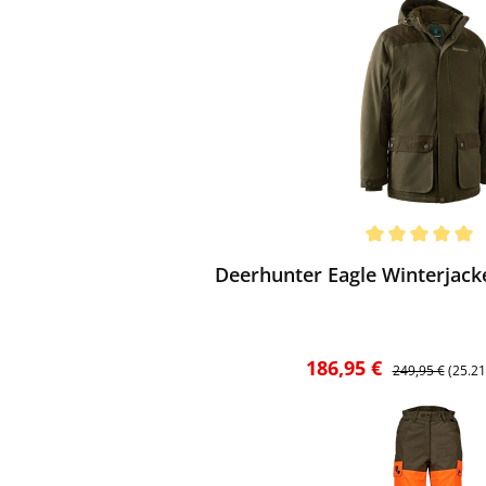
ewerten
chnittliche Bewertung von 5 von 5 Sternen
Deerhunter Eagle Winterjack
Verkaufspreis:
Regulärer Preis
186,95 €
249,95 €
(25.2