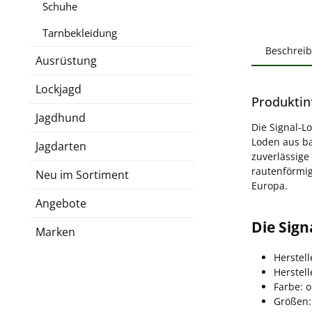
Schuhe
Tarnbekleidung
Beschrei
Ausrüstung
Lockjagd
Produktin
Jagdhund
Die Signal-L
Loden aus ba
Jagdarten
zuverlässige
rautenförmig
Neu im Sortiment
Europa.
Angebote
Die Sign
Marken
Herstell
Herstel
Farbe: 
Größen: