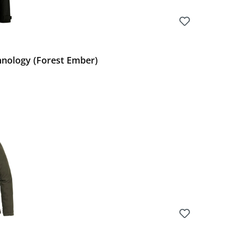
hnology (Forest Ember)
Preis: