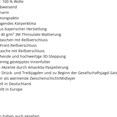
l: 100 % Wolle
abweisend
charm
tmungsaktiv
agendes Körperklima
us bayerischer Herstellung
40 g/m² 3M Thinsulate-Wattierung
taschen mit Reißverschluss
Front-Reißverschluss
tasche mit Reißverschluss
hende und hochwertige 3D-Steppung
örmig gestepptes Innenfutter
e Akzente durch Amaretta-Paspelierung
ür Drück- und Treibjagden und zu Beginn der Gesellschaftsjagd-Sai
er als wärmende Zwischenschicht/Midlayer
elt in Deutschland
llt in Europe
n haben auch gesehen