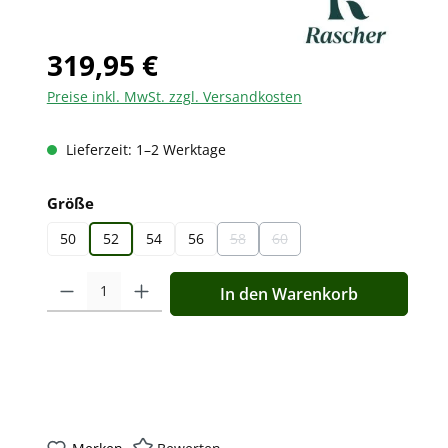
319,95 €
Preise inkl. MwSt. zzgl. Versandkosten
Lieferzeit: 1–2 Werktage
auswählen
Größe
50
52
54
56
58
60
(Diese Option ist zurzeit nicht verfügb
(Diese Option ist zurzeit nicht 
Produkt Anzahl: Gib den gewünschten Wert ein oder benutz
In den Warenkorb