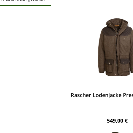
ktgalerie überspringen
ewerten
Rascher Lodenjacke Pres
Regulärer 
549,00 €