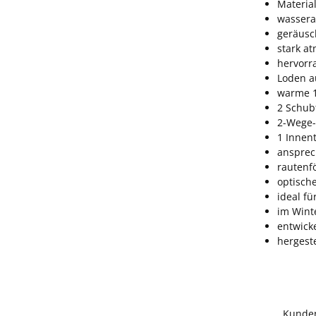
Materia
wasser
geräus
stark a
hervorr
Loden a
warme 1
2 Schub
2-Wege-
1 Innen
ansprec
rautenf
optisch
ideal f
im Wint
entwick
hergeste
Kunde