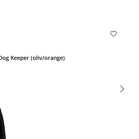
g Keeper (oliv/orange)
Preis: