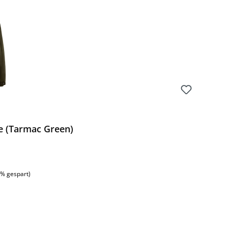
e (Tarmac Green)
:
1% gespart)