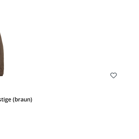
tige (braun)
Preis: