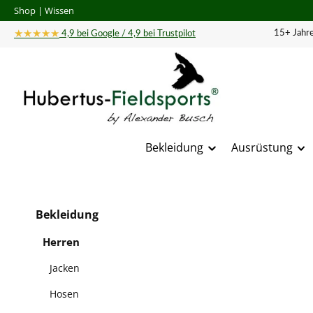
Shop
|
Wissen
 Hauptinhalt springen
Zur Suche springen
Zur Hauptnavigation springen
★★★★★
15+ Jahre
4,9 bei Google / 4,9 bei Trustpilot
Bekleidung
Ausrüstung
Bildergal
Bekleidung
Herren
Jacken
Hosen