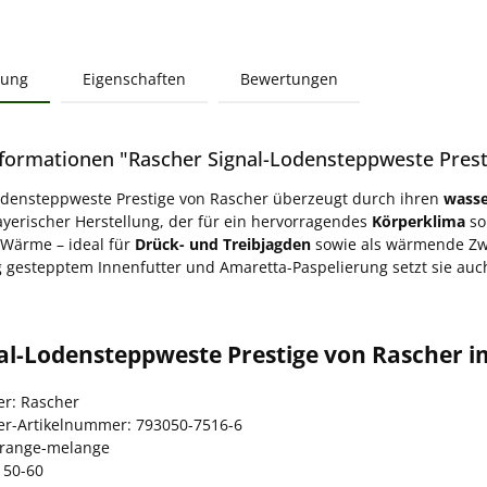
bung
Eigenschaften
Bewertungen
formationen "Rascher Signal-Lodensteppweste Prest
odensteppweste Prestige von Rascher überzeugt durch ihren
wass
yerischer Herstellung, der für ein hervorragendes
Körperklima
so
 Wärme – ideal für
Drück- und Treibjagden
sowie als wärmende Zwi
 gestepptem Innenfutter und Amaretta-Paspelierung setzt sie auch 
al-Lodensteppweste Prestige von Rascher i
er: Rascher
ler-Artikelnummer: 793050-7516-6
orange-melange
 50-60