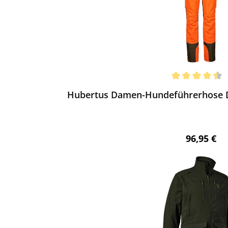
ewerten
chnittliche Bewertung von 4.38 von 5 Sternen
Hubertus Damen-Hundeführerhose Do
Regulärer 
96,95 €