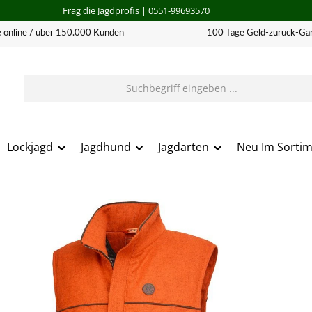
Frag die Jagdprofis
| 0551-99693570
 online / über 150.000 Kunden
100 Tage Geld-zurück-Gar
Lockjagd
Jagdhund
Jagdarten
Neu Im Sorti
erie überspringen