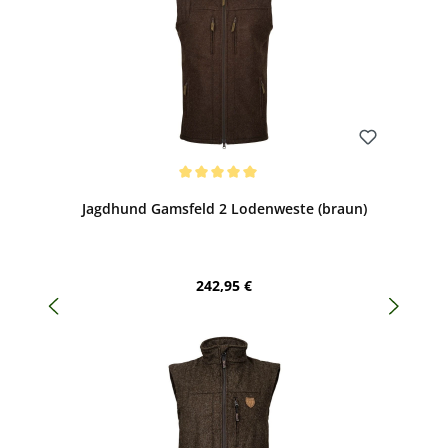
Bewerten
Durchschnittliche Bewertung von 5 von 5 Sternen
Jagdhund Gamsfeld 2 Lodenweste (braun)
Regulärer Preis:
242,95 €