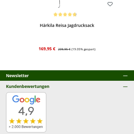
Bewerten
Durchschnittliche Bewertung von 4.83 von 5 Sternen
Härkila Reisa Jagdrucksack
Verkaufspreis:
Regulärer Preis:
169,95 €
209,95 €
(19.05% gespart)
Newsletter
Kundenbewertungen