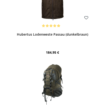
Bewerten
Durchschnittliche Bewertung von 5 von 5 Sternen
Hubertus Lodenweste Passau (dunkelbraun)
Regulärer Preis:
184,95 €