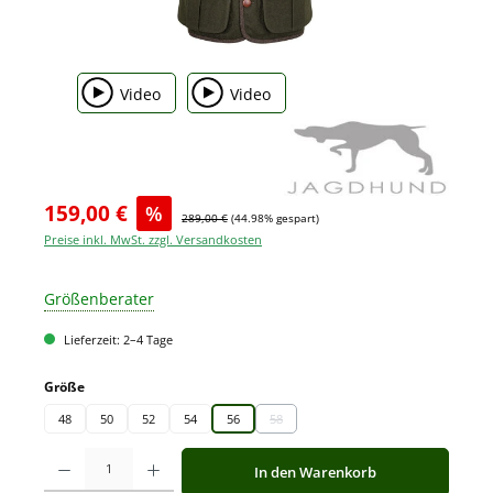
Video
Video
159,00 €
%
289,00 €
(44.98% gespart)
Preise inkl. MwSt. zzgl. Versandkosten
Größenberater
Lieferzeit: 2–4 Tage
auswählen
Größe
48
50
52
54
56
58
(Diese Option ist zurzeit nicht verfügbar.)
Produkt Anzahl: Gib den gewünschten Wert ein oder benutze die Schaltfläche
In den Warenkorb