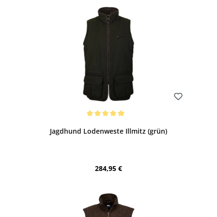
Bewerten
Durchschnittliche Bewertung von 5 von 5 Sternen
Jagdhund Lodenweste Illmitz (grün)
Regulärer Preis:
284,95 €