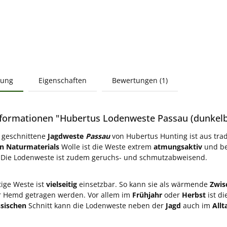
bung
Eigenschaften
Bewertungen (1)
formationen "Hubertus Lodenweste Passau (dunkel
h geschnittene
Jagdweste
Passau
von Hubertus Hunting ist aus tra
n Naturmaterials
Wolle ist die Weste extrem
atmungsaktiv
und be
 Die Lodenweste ist zudem geruchs- und schmutzabweisend.
ige Weste ist
vielseitig
einsetzbar. So kann sie als wärmende
Zwis
r Hemd getragen werden. Vor allem im
Frühjahr
oder
Herbst
ist di
ssischen
Schnitt kann die Lodenweste neben der
Jagd
auch im
Allt