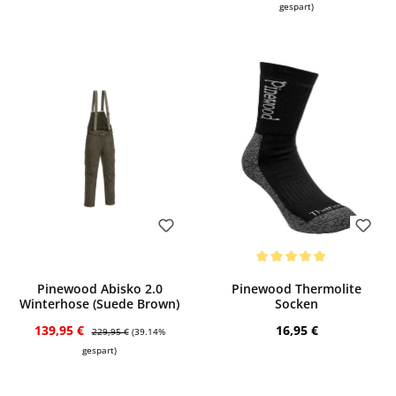
gespart)
Bewerten
Bewerten
Durchschnittliche Bewertung von 5 von
Pinewood Abisko 2.0
Pinewood Thermolite
Winterhose (Suede Brown)
Socken
Verkaufspreis:
Regulärer Preis:
Regulärer Preis:
139,95 €
16,95 €
229,95 €
(39.14%
gespart)