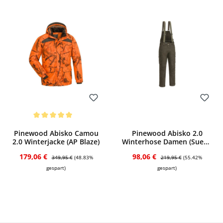
Bewerten
Bewerten
Durchschnittliche Bewertung von 5 von 5 Sternen
Pinewood Abisko Camou
Pinewood Abisko 2.0
2.0 Winterjacke (AP Blaze)
Winterhose Damen (Suede
Brown)
Verkaufspreis:
Regulärer Preis:
Verkaufspreis:
Regulärer Preis:
179,06 €
98,06 €
349,95 €
(48.83%
219,95 €
(55.42%
gespart)
gespart)