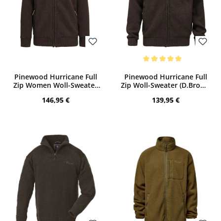
Bewerten
Bewerten
Durchschnittliche Bewertung von 5 von
Pinewood Hurricane Full
Pinewood Hurricane Full
Zip Women Woll-Sweater
Zip Woll-Sweater (D.Brown
(D.Brown Melange)
Melange)
Regulärer Preis:
Regulärer Preis:
146,95 €
139,95 €