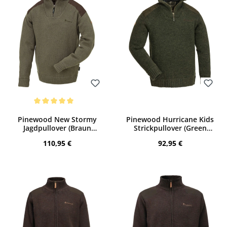
Bewerten
Bewerten
Durchschnittliche Bewertung von 5 von 5 Sternen
Pinewood New Stormy
Pinewood Hurricane Kids
Jagdpullover (Braun
Strickpullover (Green
Melange)
Melange)
Regulärer Preis:
Regulärer Preis:
110,95 €
92,95 €