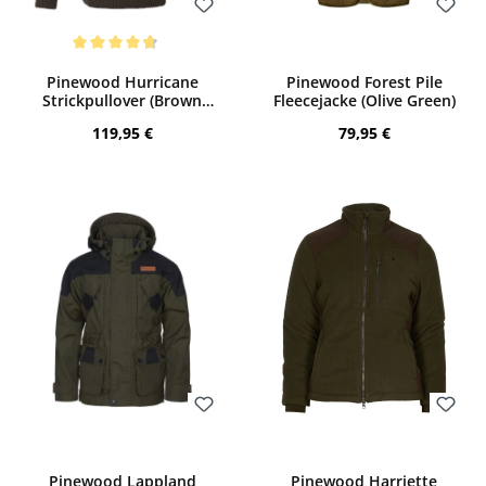
Bewerten
Bewerten
Durchschnittliche Bewertung von 4.67 von 5 Sternen
Pinewood Hurricane
Pinewood Forest Pile
Strickpullover (Brown
Fleecejacke (Olive Green)
Melange)
Regulärer Preis:
Regulärer Preis:
119,95 €
79,95 €
Bewerten
Bewerten
Pinewood Lappland
Pinewood Harriette