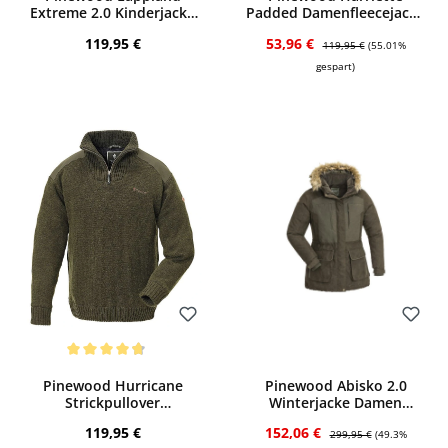
Extreme 2.0 Kinderjacke
Padded Damenfleecejacke
(Moss/Black)
(Green/Suede Brown)
Regulärer Preis:
Verkaufspreis:
Regulärer Preis:
119,95 €
53,96 €
119,95 €
(55.01%
gespart)
Bewerten
Bewerten
Durchschnittliche Bewertung von 4.7 von 5 Sternen
Pinewood Hurricane
Pinewood Abisko 2.0
Strickpullover
Winterjacke Damen
(Dunkelgrün)
(Suede Brown)
Regulärer Preis:
Verkaufspreis:
Regulärer Preis:
119,95 €
152,06 €
299,95 €
(49.3%