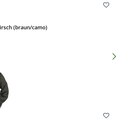
irsch (braun/camo)
Preis: