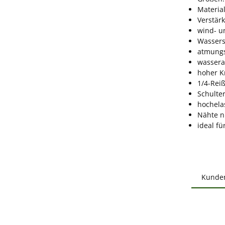
Material
Verstärk
wind- u
Wassers
atmungs
wassera
hoher K
1/4-Rei
Schulte
hochelas
Nähte n
ideal fü
Kunde
Produ