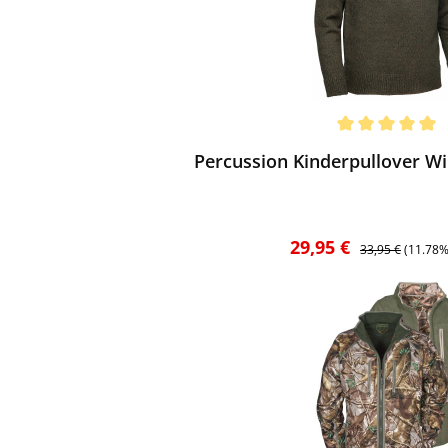
ewerten
chnittliche Bewertung von 5 von 5 Sternen
Percussion Kinderpullover Wi
Verkaufspreis:
Regulärer Preis:
29,95 €
33,95 €
(11.78%