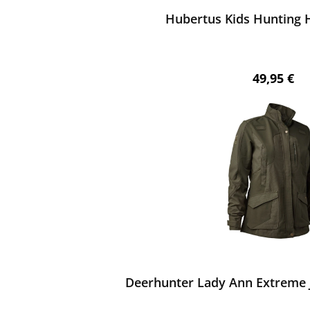
chnittliche Bewertung von 5 von 5 Sternen
Hubertus Kids Hunting H
Regulärer 
49,95 €
ewerten
Deerhunter Lady Ann Extreme 