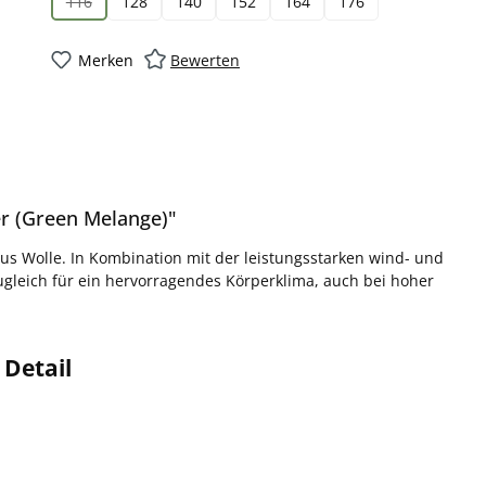
116
128
140
152
164
176
(Diese Option ist zurzeit nicht verfügbar.)
Merken
Bewerten
r (Green Melange)"
us Wolle. In Kombination mit der leistungsstarken wind- und
gleich für ein hervorragendes Körperklima, auch bei hoher
 Detail