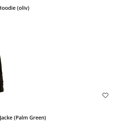
oodie (oliv)
Preis:
Jacke (Palm Green)