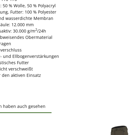
: 50 % Wolle, 50 % Polyacryl
ung, Futter: 100 % Polyester
nd wasserdichte Membran
äule: 12.000 mm
2
aktiv: 30.000 g/m
/24h
bweisendes Obermaterial
ragen
ßverschluss
r- und Ellbogenverstärkungen
tisches Futter
icht verschweißt
r den aktiven Einsatz
n haben auch gesehen
ktgalerie überspringen