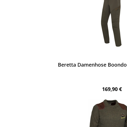
ewerten
Beretta Damenhose Boondo
Regulärer 
169,90 €