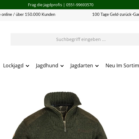
Frag die Jagdprofis
| 0551-99693570
 online / über 150.000 Kunden
100 Tage Geld-zurück-Gar
Lockjagd
Jagdhund
Jagdarten
Neu Im Sorti
erie überspringen