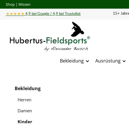
Shop
|
Wissen
 Hauptinhalt springen
Zur Suche springen
Zur Hauptnavigation springen
★★★★★
15+ Jahre
4,9 bei Google / 4,9 bei Trustpilot
Bekleidung
Ausrüstung
Bildergal
Bekleidung
Herren
Damen
Kinder