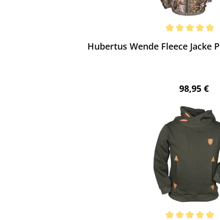
ewerten
chnittliche Bewertung von 5 von 5 Sternen
Hubertus Wende Fleece Jacke P
Regulärer 
98,95 €
ewerten