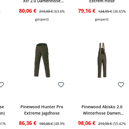
Xtr 2.0 Damenhose
Extrem Hose
(Mossgreen)
r Preis:
Verkaufspreis:
Regulärer Preis:
Verkaufspreis:
Regulärer Preis:
80,06 €
79,16 €
€
219,95 €
(63.6%
124,95 €
(36.65%
gespart)
gespart)
Bewerten
Bewerten
se
Pinewood Hunter Pro
Pinewood Abisko 2.0
un)
Extreme Jagdhose
Winterhose Damen
(Suede Brown)
is:
Verkaufspreis:
Regulärer Preis:
Verkaufspreis:
Regulärer Preis:
86,36 €
98,06 €
.01%
169,00 €
(48.9%
219,95 €
(55.42%