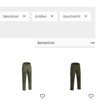
ein nasser Körper kühlt schneller aus und kann ein (Jagd-)
f diesen Umstand, weswegen in den meisten Hosen
en Oberstoff von außen nach innen hindurchlassen. Die von
Membran
Größen
Geschlecht
2
Atmungsaktivität von bis zu 20.000 g/m
/24 h
zu den
wasserdichte Reißverschlüsse
verarbeitet, die die
 ist ein äußerst unangenehmes Gefühl. Dazu sind in vielen
sh
, die zusätzlich alle umweltverträglich und unschädlich