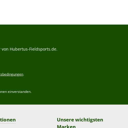
 von Hubertus-Fieldsports.de.
gsbedingungen
.
hnen einverstanden.
tionen
Unsere wichtigsten
Marken