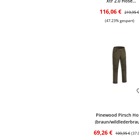
Xtr 2.0 Hose
(Moosgreen)
Verkaufspreis:
Reguläre
116,06 €
219,95 
(47.23% gespart)
Bewerten
Pinewood Pirsch Ho
(braun/wildlederbra
Verkaufspreis:
Regulärer Pre
69,26 €
109,95 €
(37