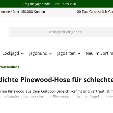
Frag die Jagdprofis
| 0551-99693570
 online / über 150.000 Kunden
100 Tage Geld-zurück-Gar
Lockjagd
Jagdhund
Jagdarten
Neu Im Sorti
 Wasserdicht
dichte Pinewood-Hose für schlecht
irma Pinewood aus dem Outdoor-Bereich kommt und vertraut ist 
e am liebsten draußen sind, hat Pinewood ein breites Angebot an 
ndete Materialien und Technologien