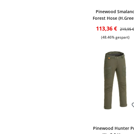
Bewerten
Pinewood Smalan
Forest Hose (H.Gree
Verkaufspreis:
Reguläre
113,36 €
219,95 
(48.46% gespart)
Bewerten
Pinewood Hunter P