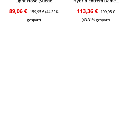
Light Hose (Suede
Hybrid Extrem Damen
Brown)
Hose (dkl. Oliv/hell Oliv)
Verkaufspreis:
Regulärer Preis:
Verkaufspreis:
Regulärer Preis:
89,06 €
113,36 €
159,95 €
(44.32%
199,95 €
gespart)
(43.31% gespart)