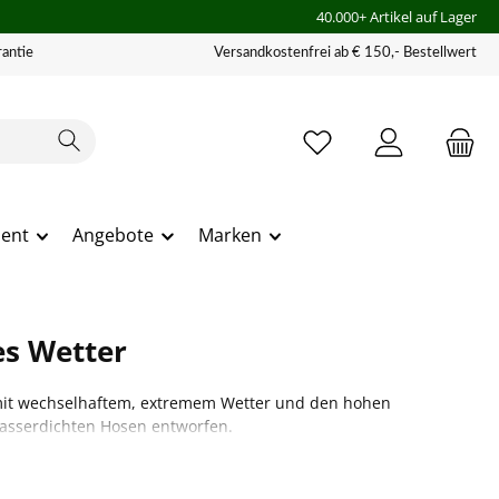
40.000+ Artikel auf Lager
antie
Versandkostenfrei ab € 150,- Bestellwert
ment
Angebote
Marken
es Wetter
mit wechselhaftem, extremem Wetter und den hohen
wasserdichten Hosen entworfen.