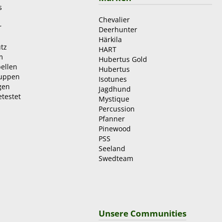
s
Chevalier
r
Deerhunter
Härkila
tz
HART
m
Hubertus Gold
ellen
Hubertus
ruppen
Isotunes
gen
Jagdhund
etestet
Mystique
Percussion
Pfanner
Pinewood
PSS
Seeland
Swedteam
Unsere Communities