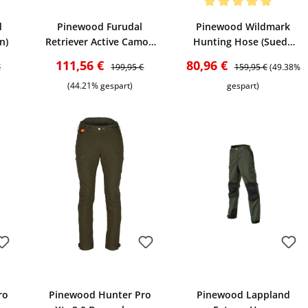
Bewerten
Bewerten
Durchschnittliche Bewertu
d
Pinewood Furudal
Pinewood Wildmark
n)
Retriever Active Camou
Hunting Hose (Suede
Hose (Strata)
Brown)
r Preis:
Verkaufspreis:
Regulärer Preis:
Verkaufspreis:
Regulärer Preis:
111,56 €
80,96 €
€
199,95 €
159,95 €
(49.38%
(44.21% gespart)
gespart)
Bewerten
Bewerten
ro
Pinewood Hunter Pro
Pinewood Lappland