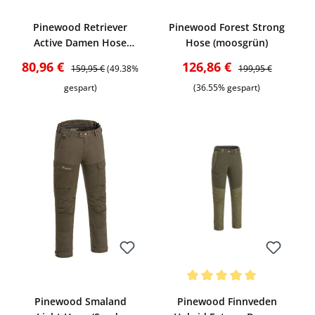
Bewerten
Bewerten
ng von 5 von 5 Sternen
Pinewood Retriever
Pinewood Forest Strong
Active Damen Hose
Hose (moosgrün)
(Mossgreen)
Verkaufspreis:
Regulärer Preis:
Verkaufspreis:
Regulärer Preis:
80,96 €
126,86 €
159,95 €
(49.38%
199,95 €
gespart)
(36.55% gespart)
Bewerten
Bewerten
Durchschnittliche Bewertung v
Pinewood Smaland
Pinewood Finnveden