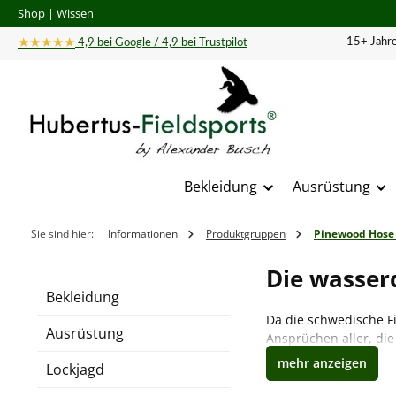
Shop
|
Wissen
 Hauptinhalt springen
Zur Suche springen
Zur Hauptnavigation springen
★★★★★
15+ Jahre
4,9 bei Google / 4,9 bei Trustpilot
Bekleidung
Ausrüstung
Sie sind hier:
Informationen
Produktgruppen
Pinewood Hose
Die wasser
Bekleidung
Da die schwedische F
Ausrüstung
Ansprüchen aller, di
Lockjagd
Pinewoods verwe