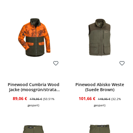
Bewerten
Bewerten
Pinewood Cumbria Wood
Pinewood Abisko Weste
Jacke (moosgrün/strata-
(Suede Brown)
blaze)
Verkaufspreis:
Regulärer Preis:
Verkaufspreis:
Regulärer Preis:
89,06 €
101,66 €
179,95 €
(50.51%
149,95 €
(32.2%
gespart)
gespart)