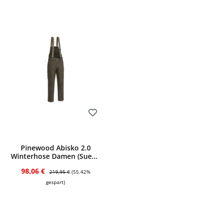
Bewerten
Pinewood Abisko 2.0
Winterhose Damen (Suede
Brown)
Verkaufspreis:
Regulärer Preis:
98,06 €
219,95 €
(55.42%
gespart)