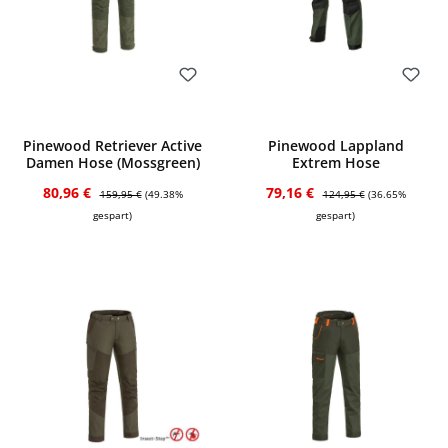
Bewerten
Bewerten
Pinewood Retriever Active
Pinewood Lappland
Damen Hose (Mossgreen)
Extrem Hose
Verkaufspreis:
Regulärer Preis:
Verkaufspreis:
Regulärer Preis:
80,96 €
79,16 €
159,95 €
(49.38%
124,95 €
(36.65%
gespart)
gespart)