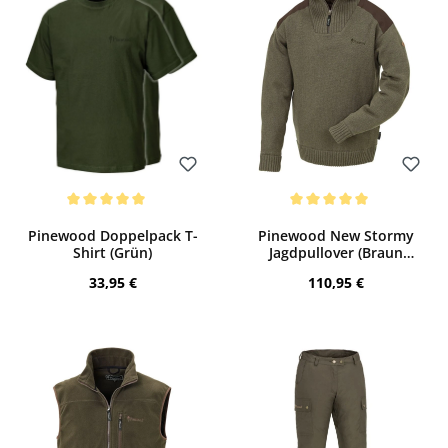
Bewerten
Bewerten
Durchschnittliche Bewertung von 5 von 5 Sternen
Durchschnittliche Bewertung von 5 von
Pinewood Doppelpack T-
Pinewood New Stormy
Shirt (Grün)
Jagdpullover (Braun
Melange)
Regulärer Preis:
Regulärer Preis:
33,95 €
110,95 €