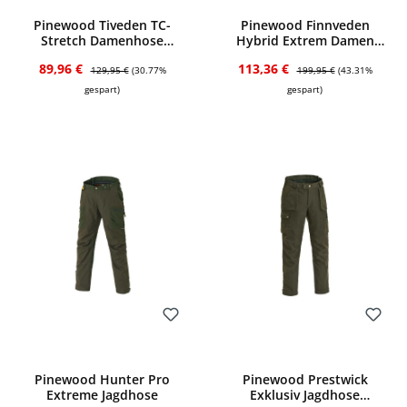
Bewerten
Bewerten
Durchschnittliche Bewertung von 3.75 von 5 Sternen
Durchschnittliche Bewertung von 5 von
Pinewood Tiveden TC-
Pinewood Finnveden
Stretch Damenhose
Hybrid Extrem Damen
Insect-Stop (Oliv/Brown)
Hose (dkl. Oliv/hell Oliv)
Verkaufspreis:
Regulärer Preis:
Verkaufspreis:
Regulärer Preis:
89,96 €
113,36 €
129,95 €
(30.77%
199,95 €
(43.31%
gespart)
gespart)
Bewerten
Bewerten
Pinewood Hunter Pro
Pinewood Prestwick
Extreme Jagdhose
Exklusiv Jagdhose