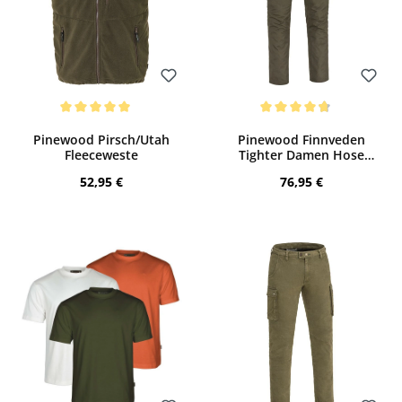
Bewerten
Bewerten
Durchschnittliche Bewertung von 5 von 5 Sternen
Durchschnittliche Bewertung von 4.67 
Pinewood Pirsch/Utah
Pinewood Finnveden
Fleeceweste
Tighter Damen Hose
(dunkeloliv)
Regulärer Preis:
Regulärer Preis:
52,95 €
76,95 €