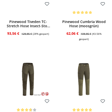
Bewerten
Bewerten
Durchschnittliche Bewertung von 5 von
Pinewood Tiveden TC-
Pinewood Cumbria Wood
Stretch Hose Insect-Stop
Hose (moosgrün)
(Darkolive/Suede Brown)
Verkaufspreis:
Regulärer Preis:
Verkaufspreis:
Regulärer Preis:
93,56 €
62,06 €
129,95 €
(28% gespart)
109,95 €
(43.56%
gespart)