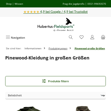
Shop
|
Wissen
Frag die Jagdprofis
| 0551-99693570
Zum Hauptinhalt springen
★★★★★
4,9 bei Google / 4,9 bei Trustpilot
Navigation
Sie sind hier:
Informationen
Produktgruppen
Pinewood große Größen
Pinewood-Kleidung in großen Größen
Produkte filtern