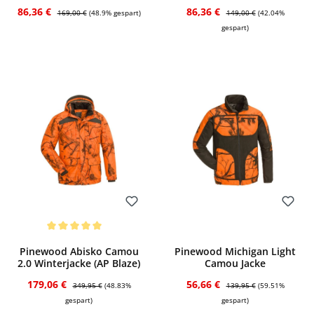
(Moosgrün)
Verkaufspreis:
Regulärer Preis:
Verkaufspreis:
Regulärer Preis:
86,36 €
86,36 €
169,00 €
(48.9% gespart)
149,00 €
(42.04%
gespart)
Bewerten
Bewerten
Durchschnittliche Bewertung von 5 von 5 Sternen
Pinewood Abisko Camou
Pinewood Michigan Light
2.0 Winterjacke (AP Blaze)
Camou Jacke
Verkaufspreis:
Regulärer Preis:
Verkaufspreis:
Regulärer Preis:
179,06 €
56,66 €
349,95 €
(48.83%
139,95 €
(59.51%
gespart)
gespart)