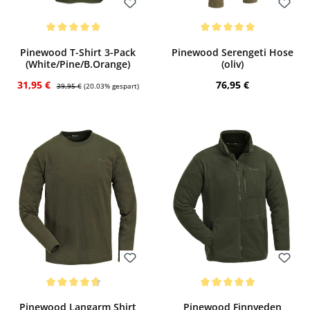
Bewerten
Bewerten
Durchschnittliche Bewertung von 5 von 5 Sternen
Durchschnittliche Bewertung von 5 von
Pinewood T-Shirt 3-Pack
Pinewood Serengeti Hose
(White/Pine/B.Orange)
(oliv)
Verkaufspreis:
Regulärer Preis:
Regulärer Preis:
31,95 €
76,95 €
39,95 €
(20.03% gespart)
Bewerten
Bewerten
Durchschnittliche Bewertung von 4.75 von 5 Sternen
Durchschnittliche Bewertung von 5 von
Pinewood Langarm Shirt
Pinewood Finnveden