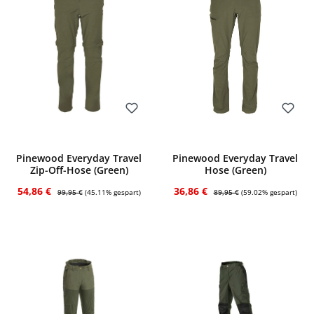
Bewerten
Bewerten
Pinewood Everyday Travel
Pinewood Everyday Travel
Zip-Off-Hose (Green)
Hose (Green)
Verkaufspreis:
Regulärer Preis:
Verkaufspreis:
Regulärer Preis:
54,86 €
36,86 €
99,95 €
(45.11% gespart)
89,95 €
(59.02% gespart)