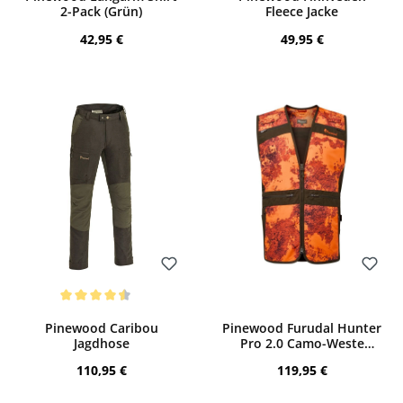
2-Pack (Grün)
Fleece Jacke
Regulärer Preis:
Regulärer Preis:
42,95 €
49,95 €
Bewerten
Bewerten
Durchschnittliche Bewertung von 4.5 von 5 Sternen
Pinewood Caribou
Pinewood Furudal Hunter
Jagdhose
Pro 2.0 Camo-Weste
(Blaze/Moss)
Regulärer Preis:
Regulärer Preis:
110,95 €
119,95 €