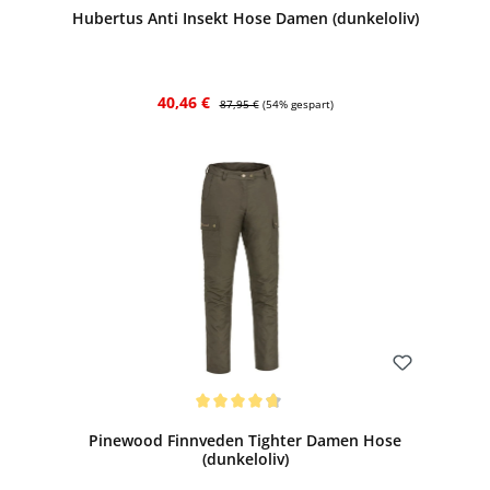
Hubertus Anti Insekt Hose Damen (dunkeloliv)
Verkaufspreis:
Regulärer Preis:
40,46 €
87,95 €
(54% gespart)
Bewerten
Durchschnittliche Bewertung von 4.67 von 5 Sternen
Pinewood Finnveden Tighter Damen Hose
(dunkeloliv)