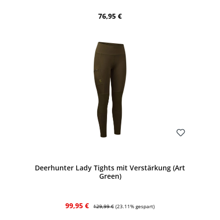
Regulärer Preis:
76,95 €
Bewerten
Deerhunter Lady Tights mit Verstärkung (Art
Green)
Verkaufspreis:
Regulärer Preis:
99,95 €
129,99 €
(23.11% gespart)