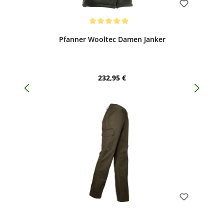
Bewerten
Durchschnittliche Bewertung von 5 von 5 Sternen
Pfanner Wooltec Damen Janker
Regulärer Preis:
232,95 €
Bewerten