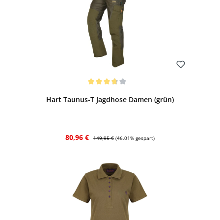
Bewerten
Durchschnittliche Bewertung von 3.67 von 5 Sternen
Hart Taunus-T Jagdhose Damen (grün)
Verkaufspreis:
Regulärer Preis:
80,96 €
149,95 €
(46.01% gespart)