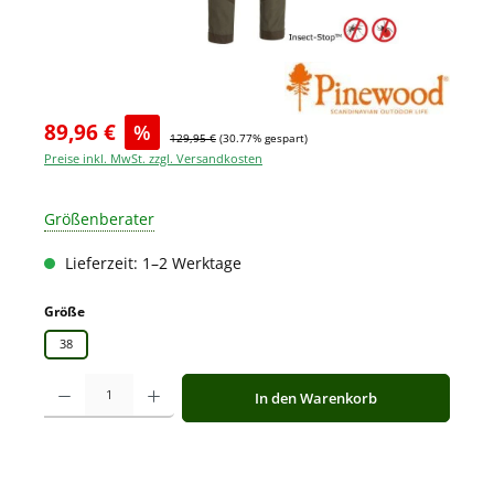
89,96 €
%
129,95 €
(30.77% gespart)
Preise inkl. MwSt. zzgl. Versandkosten
Größenberater
Lieferzeit: 1–2 Werktage
auswählen
Größe
38
Produkt Anzahl: Gib den gewünschten Wert ein oder benutze die Schaltfläche
In den Warenkorb