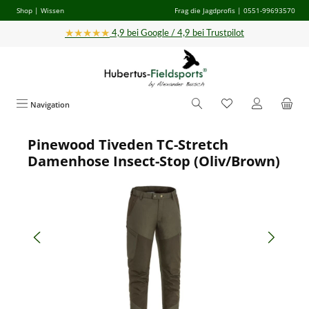
Shop
|
Wissen
Frag die Jagdprofis
| 0551-99693570
Zum Hauptinhalt springen
★★★★★
4,9 bei Google / 4,9 bei Trustpilot
Navigation
Pinewood Tiveden TC-Stretch
Bildergalerie überspringen
Damenhose Insect-Stop (Oliv/Brown)