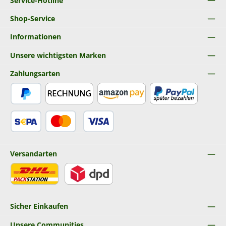
Service-Hotline
Shop-Service
Informationen
Unsere wichtigsten Marken
Zahlungsarten
PayPal
Rechnung
Amazon Pay
Später Bezahlen
SEPA Lastschrift
Kredit- oder Debitkarte
Versandarten
DHL
DPD
Sicher Einkaufen
Unsere Communities