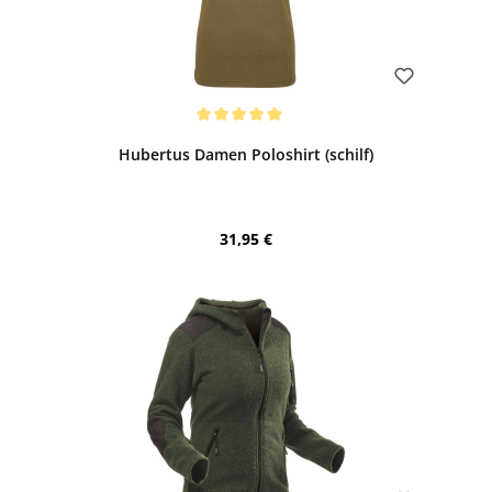
Bewerten
Durchschnittliche Bewertung von 5 von 5 Sternen
Hubertus Damen Poloshirt (schilf)
Regulärer Preis:
31,95 €