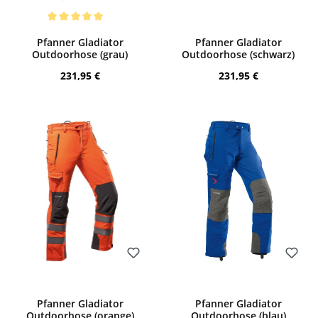
Bewerten
Bewerten
Durchschnittliche Bewertung von 5 von 5 Sternen
Pfanner Gladiator
Pfanner Gladiator
Outdoorhose (grau)
Outdoorhose (schwarz)
Regulärer Preis:
Regulärer Preis:
231,95 €
231,95 €
Bewerten
Bewerten
Pfanner Gladiator
Pfanner Gladiator
Outdoorhose (orange)
Outdoorhose (blau)