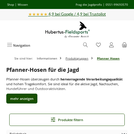
Shop
|
Wissen
Frag die Jagdprofis
| 0551-99693570
Zum Hauptinhalt springen
★★★★★
4,9 bei Google / 4,9 bei Trustpilot
Navigation
Sie sind hier:
Informationen
Produktgruppen
Pfanner Hosen
Pfanner-Hosen für die Jagd
Pfanner-Hosen überzeugen durch
hervorragende Verarbeitungsqualität
und hohen Tragekomfort. Sie sind ideal für die aktive Jagd, Nachsuchen,
Hundeführer und Outdooraktivitäten.
Qualität & Sicherheit für Jagd, Nachsuche, Forst- &
Revierarbeiten
Innovationsfreude trifft auf ein hohes Sicherheitsbewusstsein: Die Hose
Produkte filtern
zeichnet sich durch
beste Schutz- und Trageeigenschaften
aus, die nicht
nur bei Arbeiten im Revier und bei der Baumpflege von Vorteil sind, sondern
speziell im Einsatz mit Schneidwerkzeugen oder bei der Nachsuche.