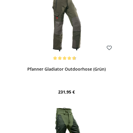
Bewerten
Durchschnittliche Bewertung von 4.85 von 5 Sternen
Pfanner Gladiator Outdoorhose (Grün)
Regulärer Preis:
231,95 €