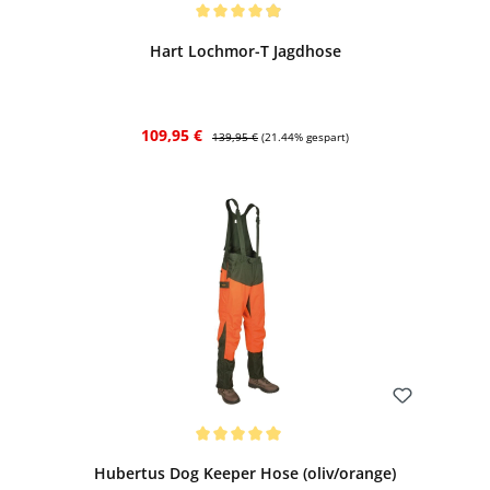
Bewerten
Durchschnittliche Bewertung von 4.95 von 5 Sternen
Hart Lochmor-T Jagdhose
Verkaufspreis:
Regulärer Preis:
109,95 €
139,95 €
(21.44% gespart)
Bewerten
Durchschnittliche Bewertung von 5 von 5 Sternen
Hubertus Dog Keeper Hose (oliv/orange)