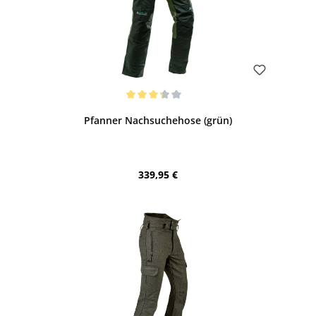
Bewerten
Durchschnittliche Bewertung von 3.17 von 5 Sternen
Pfanner Nachsuchehose (grün)
Regulärer Preis:
339,95 €