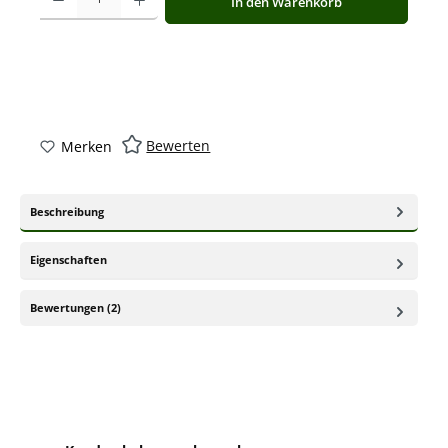
In den Warenkorb
Bewerten
Merken
Beschreibung
Eigenschaften
Bewertungen (2)
Produktgalerie überspringen