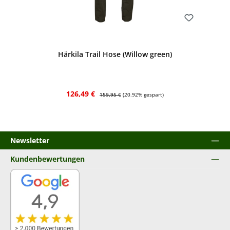
Bewerten
Härkila Trail Hose (Willow green)
Verkaufspreis:
Regulärer Preis:
126,49 €
159,95 €
(20.92% gespart)
Newsletter
Kundenbewertungen