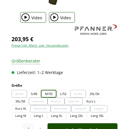
Video
Video
203,95 €
Preise inkl. MwSt. zzgl. Versandkosten
Größenberater
Lieferzeit: 1–2 Werktage
auswählen
Größe
XS/46
S/48
M/50
L/52
XL/54
2XL/56
(Diese Option ist zurzeit nicht verfügbar.)
(Diese Option ist zurzeit nicht verfüg
3XL/58
Kurz XS
Kurz S
Kurz M
Kurz L
(Diese Option ist zurzeit nicht verfügbar.)
(Diese Option ist zurzeit nicht verfügbar.)
(Diese Option ist zurzeit nicht verfügbar.
Kurz XL
Kurz 2XL
Kurz 3XL
Lang XS
Lang S
(Diese Option ist zurzeit nicht verfügbar.)
(Diese Option ist zurzeit nicht verfügbar.)
(Diese Option ist zurzeit nicht verf
(Diese Option ist zurze
Lang M
Lang L
Lang XL
Lang 2XL
Lang 3XL
Produkt Anzahl: Gib den gewünschten Wert ein oder benutze die Schaltfläche