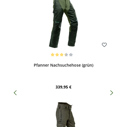
Bewerten
Durchschnittliche Bewertung von 3.17 von 5 Sternen
Pfanner Nachsuchehose (grün)
Regulärer Preis:
339,95 €