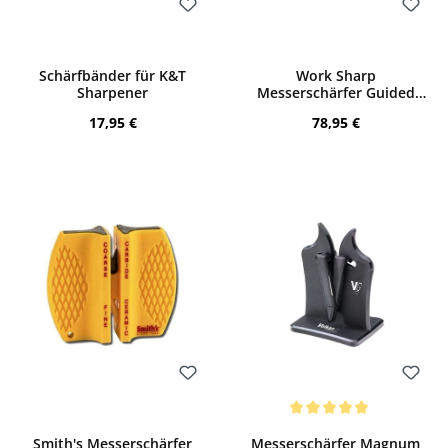
Bewerten
Bewerten
Schärfbänder für K&T
Work Sharp
Sharpener
Messerschärfer Guided
Sharpening System
Regulärer Preis:
Regulärer Preis:
17,95 €
78,95 €
Bewerten
Bewerten
Durchschnittliche Bewertung von 5 von
Smith's Messerschärfer
Messerschärfer Magnum