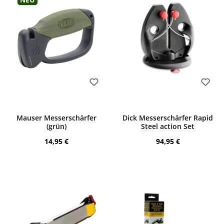
Bewerten
Bewerten
Mauser Messerschärfer
Dick Messerschärfer Rapid
(grün)
Steel action Set
Regulärer Preis:
Regulärer Preis:
14,95 €
94,95 €