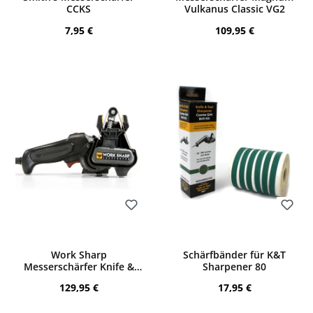
CCKS
Vulkanus Classic VG2
Regulärer Preis:
Regulärer Preis:
7,95 €
109,95 €
Bewerten
Bewerten
Work Sharp
Schärfbänder für K&T
Messerschärfer Knife &
Sharpener 80
Tool Sharpener MK.2
Regulärer Preis:
Regulärer Preis:
129,95 €
17,95 €