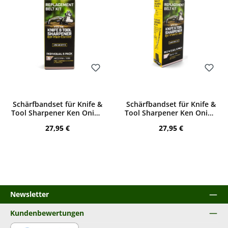
Bewerten
Bewerten
Schärfbandset für Knife &
Schärfbandset für Knife &
Tool Sharpener Ken Onion
Tool Sharpener Ken Onion
Edition X22
Edition X4
Regulärer Preis:
Regulärer Preis:
27,95 €
27,95 €
Newsletter
Kundenbewertungen