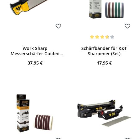
Bewerten
Bewerten
Durchschnittliche Bewertung von 3.67 
Work Sharp
Schärfbänder für K&T
Messerschärfer Guided
Sharpener (Set)
Field Sharpener
Regulärer Preis:
Regulärer Preis:
37,95 €
17,95 €