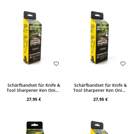
Bewerten
Bewerten
Schärfbandset für Knife &
Schärfbandset für Knife &
Tool Sharpener Ken Onion
Tool Sharpener Ken Onion
Edition P120
Edition X65 Coarse
Regulärer Preis:
Regulärer Preis:
27,95 €
27,95 €