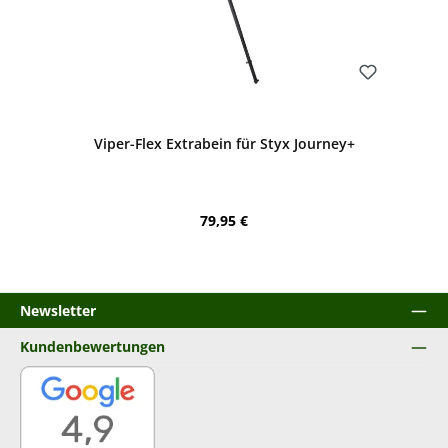
Bewerten
Viper-Flex Extrabein für Styx Journey+
Regulärer Preis:
79,95 €
Newsletter
Kundenbewertungen