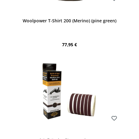
Bewerten
Woolpower T-Shirt 200 (Merino) (pine green)
Regulärer Preis:
77,95 €
Bewerten