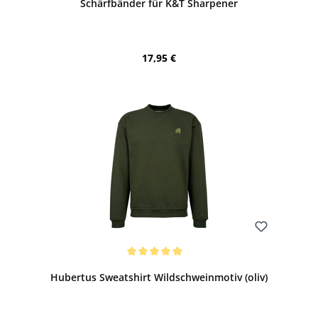
Schärfbänder für K&T Sharpener
Regulärer Preis:
17,95 €
Bewerten
Durchschnittliche Bewertung von 5 von 5 Sternen
Hubertus Sweatshirt Wildschweinmotiv (oliv)