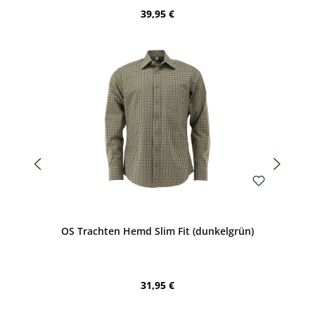
Regulärer Preis:
39,95 €
Bewerten
OS Trachten Hemd Slim Fit (dunkelgrün)
Regulärer Preis:
31,95 €