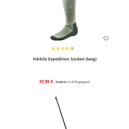
Bewerten
Durchschnittliche Bewertung von 4.5 von 5 Sternen
Härkila Expedition Socken (lang)
Verkaufspreis:
Regulärer Preis:
37,95 €
44,95 €
(15.57% gespart)