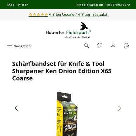
Shop
|
Wissen
Frag die Jagdprofis
| 0551-99693570
Zum Hauptinhalt springen
★★★★★
4,9 bei Google / 4,9 bei Trustpilot
Navigation
Schärfbandset für Knife & Tool
Bildergalerie überspringen
Sharpener Ken Onion Edition X65
Coarse