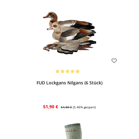
Bewerten
Durchschnittliche Bewertung von 5 von 5 Sternen
FUD Lockgans Nilgans (6 Stück)
Verkaufspreis:
Regulärer Preis:
51,90 €
54,90 €
(5.46% gespart)