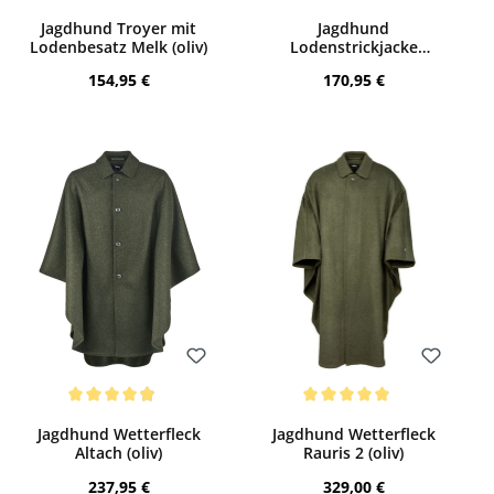
Bewerten
Bewerten
Durchschnittliche Bewertung von 4 von 
Jagdhund Troyer mit
Jagdhund
Lodenbesatz Melk (oliv)
Lodenstrickjacke
Ternberg (grün)
Regulärer Preis:
Regulärer Preis:
154,95 €
170,95 €
Bewerten
Bewerten
Durchschnittliche Bewertung von 4.88 von 5 Sternen
Durchschnittliche Bewertung von 5 von 
Jagdhund Wetterfleck
Jagdhund Wetterfleck
Altach (oliv)
Rauris 2 (oliv)
Regulärer Preis:
Regulärer Preis:
237,95 €
329,00 €