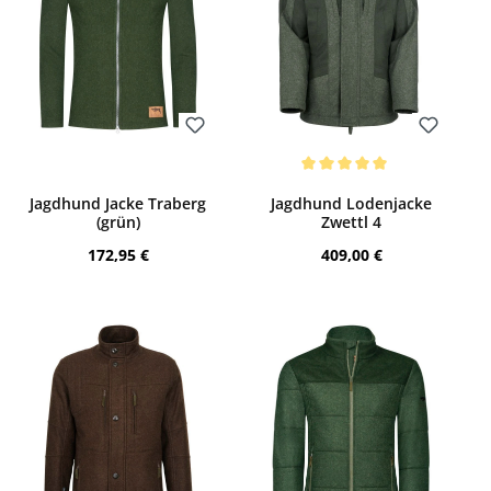
Bewerten
Bewerten
Durchschnittliche Bewertung von 5 von 
Jagdhund Jacke Traberg
Jagdhund Lodenjacke
(grün)
Zwettl 4
Regulärer Preis:
Regulärer Preis:
172,95 €
409,00 €