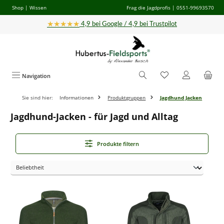
Shop
|
Wissen
Frag die Jagdprofis
| 0551-99693570
Zum Hauptinhalt springen
★★★★★
4,9 bei Google / 4,9 bei Trustpilot
Navigation
Sie sind hier:
Informationen
Produktgruppen
Jagdhund Jacken
Jagdhund-Jacken - für Jagd und Alltag
Produkte filtern