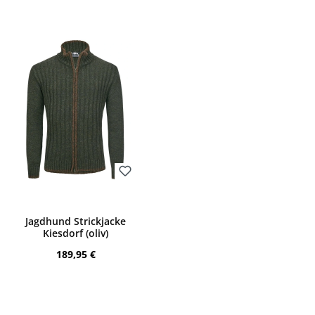
Bewerten
Jagdhund Strickjacke
Kiesdorf (oliv)
Regulärer Preis:
189,95 €