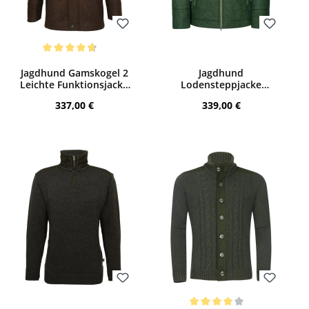
Bewerten
Bewerten
Durchschnittliche Bewertung von 4.75 von 5 Sternen
Jagdhund Gamskogel 2
Jagdhund
Leichte Funktionsjacke
Lodensteppjacke
(braun)
Diersbach (Grün)
Regulärer Preis:
Regulärer Preis:
337,00 €
339,00 €