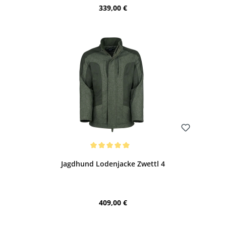
Regulärer Preis:
339,00 €
Bewerten
Durchschnittliche Bewertung von 5 von 5 Sternen
Jagdhund Lodenjacke Zwettl 4
Regulärer Preis:
409,00 €