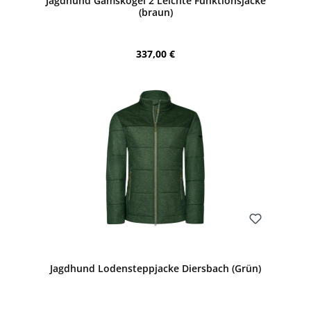
Jagdhund Gamskogel 2 Leichte Funktionsjacke
(braun)
Regulärer Preis:
337,00 €
Bewerten
Jagdhund Lodensteppjacke Diersbach (Grün)