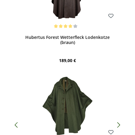
Bewerten
Durchschnittliche Bewertung von 4 von 5 Sternen
Hubertus Forest Wetterfleck Lodenkotze
(braun)
Regulärer Preis:
189,00 €