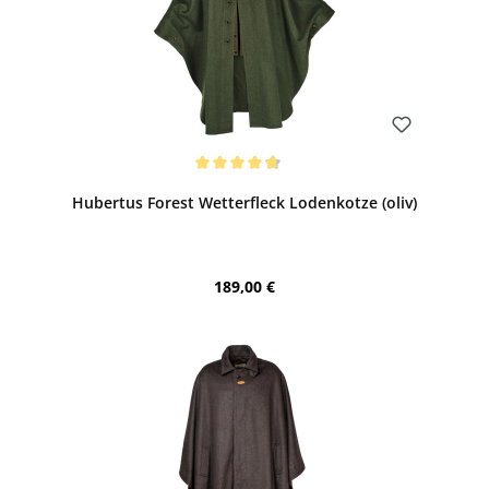
Bewerten
Durchschnittliche Bewertung von 4.75 von 5 Sternen
Hubertus Forest Wetterfleck Lodenkotze (oliv)
Regulärer Preis:
189,00 €