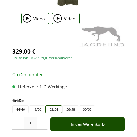
Video
Video
329,00 €
Preise inkl. MwSt. zzgl. Versandkosten
Größenberater
Lieferzeit: 1–2 Werktage
auswählen
Größe
44/46
48/50
52/54
56/58
60/62
Produkt Anzahl: Gib den gewünschten Wert ein oder benutze die Schaltfläche
In den Warenkorb