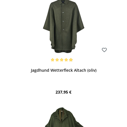
Bewerten
Durchschnittliche Bewertung von 4.88 von 5 Sternen
Jagdhund Wetterfleck Altach (oliv)
Regulärer Preis:
237,95 €