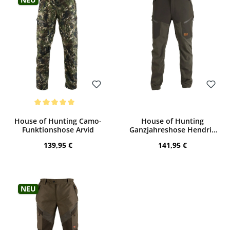
Bewerten
Bewerten
Durchschnittliche Bewertung von 5 von 5 Sternen
House of Hunting Camo-
House of Hunting
Funktionshose Arvid
Ganzjahreshose Hendrik
(Grün)
Regulärer Preis:
Regulärer Preis:
139,95 €
141,95 €
Neu