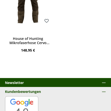
Bewerten
House of Hunting
Mikrofaserhose Cervo
(grün)
Regulärer Preis:
148,95 €
Newsletter
Kundenbewertungen