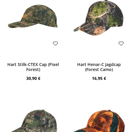
Bewerten
Bewerten
Hart Stilk-CTEX Cap (Pixel
Hart Henar-C Jagdcap
Forest)
(Forest Camo)
Regulärer Preis:
Regulärer Preis:
30,90 €
16,95 €