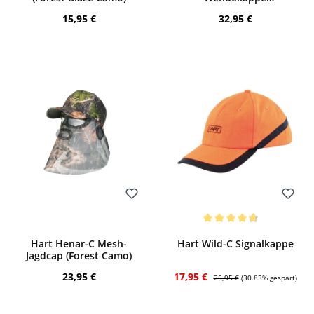
(orange/braun)
Regulärer Preis:
Regulärer Preis:
15,95 €
32,95 €
Bewerten
Bewerten
Durchschnittliche Bewertung von 4.8 v
Hart Henar-C Mesh-
Hart Wild-C Signalkappe
Jagdcap (Forest Camo)
Regulärer Preis:
Verkaufspreis:
Regulärer Preis:
23,95 €
17,95 €
25,95 €
(30.83% gespart)