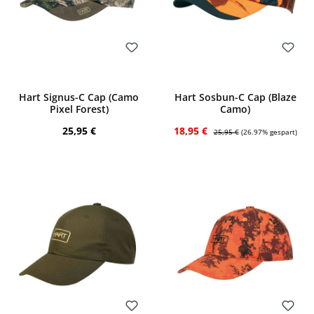
Bewerten
Bewerten
Hart Signus-C Cap (Camo
Hart Sosbun-C Cap (Blaze
Pixel Forest)
Camo)
Regulärer Preis:
Verkaufspreis:
Regulärer Preis:
25,95 €
18,95 €
25,95 €
(26.97% gespart)