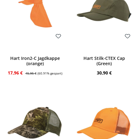
Bewerten
Bewerten
Hart Iron2-C Jagdkappe
Hart Stilk-CTEX Cap
(orange)
(Green)
Verkaufspreis:
Regulärer Preis:
Regulärer Preis:
17,96 €
30,90 €
45,95 €
(60.91% gespart)