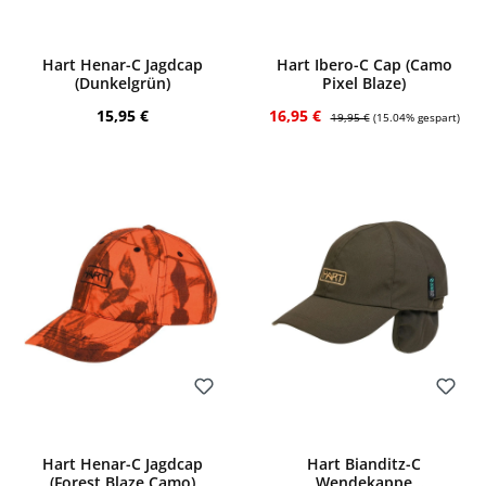
Bewerten
Bewerten
Hart Henar-C Jagdcap
Hart Ibero-C Cap (Camo
(Dunkelgrün)
Pixel Blaze)
Regulärer Preis:
Verkaufspreis:
Regulärer Preis:
15,95 €
16,95 €
19,95 €
(15.04% gespart)
Bewerten
Bewerten
Hart Henar-C Jagdcap
Hart Bianditz-C
(Forest Blaze Camo)
Wendekappe