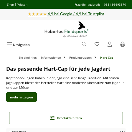
Shop
|
Wissen
Frag die Jagdprofis
| 0551-99693570
Zum Hauptinhalt springen
★★★★★
4,9 bei Google / 4,9 bei Trustpilot
Navigation
Sie sind hier:
Informationen
Produktgruppen
Hart Cap
Das passende Hart-Cap für jede Jagdart
Kopfbedeckungen haben in der Jagd eine sehr lange Tradition. Mit seinen
Jagdkappen bietet der Hersteller Hart eine moderne Alternative zum Jagdhut
und zur Mütze.
Hart-Caps mit vielseitigen Designs
Caps mit festem Schirm sind auf der Jagd praktische Begleiter, die den Kopf
nicht nur zuverlässig vor starker Sonneneinstrahlung, Nieselregen oder
Produkte filtern
leichtem Wind schützen. Jagdcaps erfüllen je nach Design auch ganz spezielle
Zwecke: