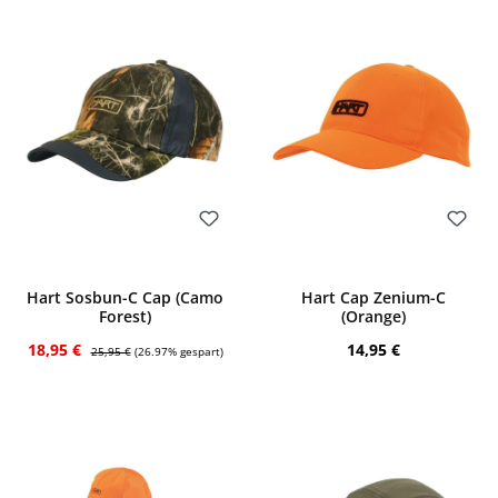
Bewerten
Bewerten
Hart Sosbun-C Cap (Camo
Hart Cap Zenium-C
Forest)
(Orange)
Verkaufspreis:
Regulärer Preis:
Regulärer Preis:
18,95 €
14,95 €
25,95 €
(26.97% gespart)