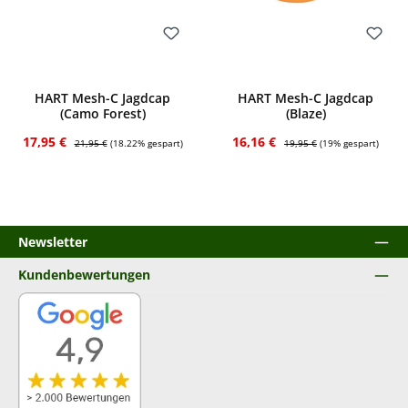
Bewerten
Bewerten
HART Mesh-C Jagdcap
HART Mesh-C Jagdcap
(Camo Forest)
(Blaze)
Verkaufspreis:
Regulärer Preis:
Verkaufspreis:
Regulärer Preis:
17,95 €
16,16 €
21,95 €
(18.22% gespart)
19,95 €
(19% gespart)
Newsletter
Kundenbewertungen