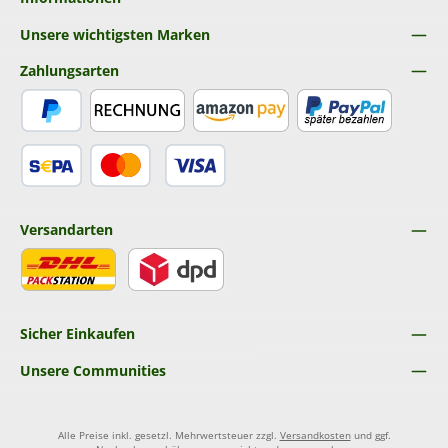
Unsere wichtigsten Marken
Zahlungsarten
PayPal
Rechnung
Amazon Pay
Später Bezahlen
SEPA Lastschrift
Kredit- oder Debitkarte
Versandarten
DHL
DPD
Sicher Einkaufen
Unsere Communities
Alle Preise inkl. gesetzl. Mehrwertsteuer zzgl.
Versandkosten
und ggf.