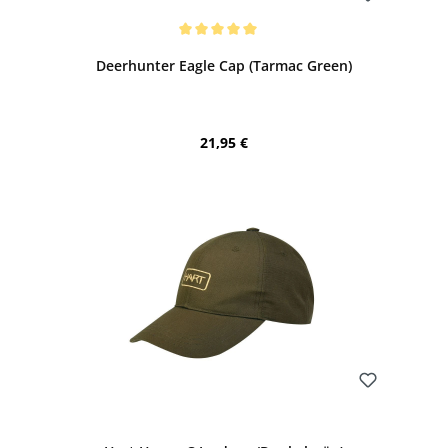
Bewerten
Durchschnittliche Bewertung von 5 von 5 Sternen
Deerhunter Eagle Cap (Tarmac Green)
Regulärer Preis:
21,95 €
Bewerten