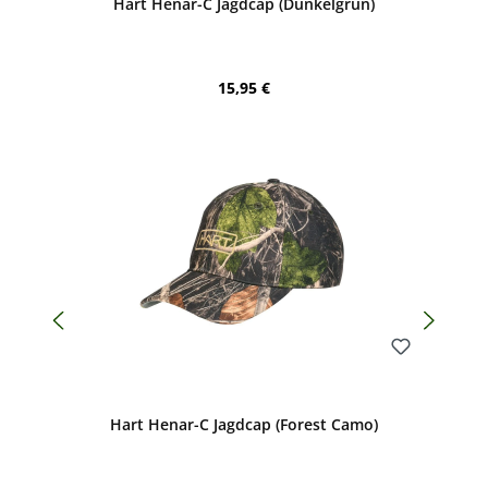
Hart Henar-C Jagdcap (Dunkelgrün)
Regulärer Preis:
15,95 €
Bewerten
Hart Henar-C Jagdcap (Forest Camo)