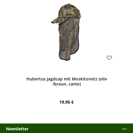
Bewerten
Hubertus Jagdcap mit Moskitonetz (oliv
/braun, camo)
Regulärer Preis:
19,95 €
Newsletter