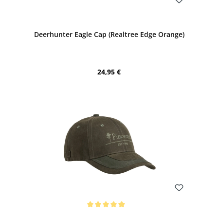
Bewerten
Deerhunter Eagle Cap (Realtree Edge Orange)
Regulärer Preis:
24,95 €
Bewerten
Durchschnittliche Bewertung von 5 von 5 Sternen