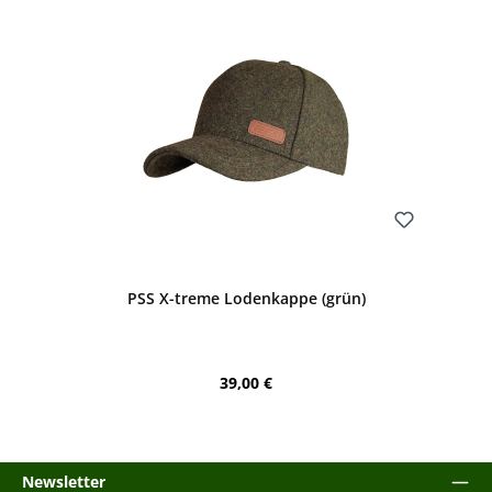
Bewerten
PSS X-treme Lodenkappe (grün)
Regulärer Preis:
39,00 €
Newsletter