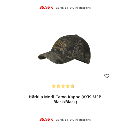
Verkaufspreis:
Regulärer Preis:
35,95 €
39,95 €
(10.01% gespart)
Bewerten
Durchschnittliche Bewertung von 4.67 von 5 Sternen
Härkila Modi Camo Kappe (AXIS MSP
Black/Black)
Verkaufspreis:
Regulärer Preis:
35,95 €
39,95 €
(10.01% gespart)