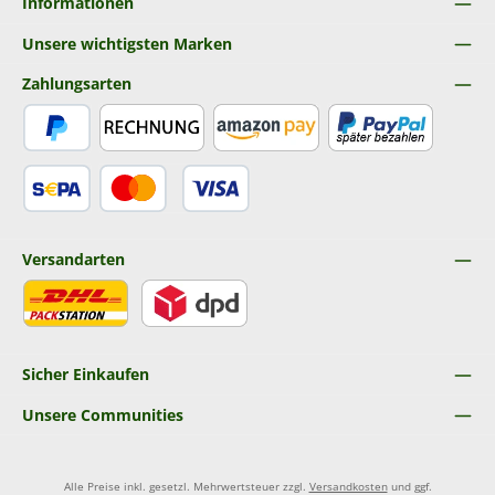
Informationen
Unsere wichtigsten Marken
Zahlungsarten
PayPal
Rechnung
Amazon Pay
Später Bezahlen
SEPA Lastschrift
Kredit- oder Debitkarte
Versandarten
DHL
DPD
Sicher Einkaufen
Unsere Communities
Alle Preise inkl. gesetzl. Mehrwertsteuer zzgl.
Versandkosten
und ggf.