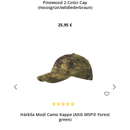
Pinewood 2-Color Cap
(moosgrün/wildlederbraun)
Regulärer Preis:
25,95 €
Bewerten
Durchschnittliche Bewertung von 5 von 5 Sternen
Härkila Modi Camo Kappe (AXIS MSP® Forest
green)