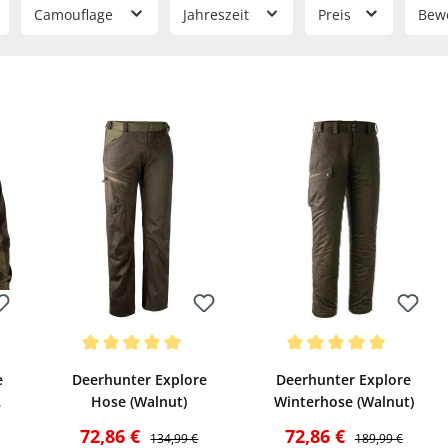
Camouflage
Jahreszeit
Preis
Bew
Bewerten
Bewerten
Durchschnittliche Bewertung von 5 von 5 Sternen
Durchschnittliche Bewertun
e
Deerhunter Explore
Deerhunter Explore
Hose (Walnut)
Winterhose (Walnut)
r Preis:
Verkaufspreis:
Regulärer Preis:
Verkaufspreis:
Regulärer Preis:
72,86 €
72,86 €
134,99 €
189,99 €