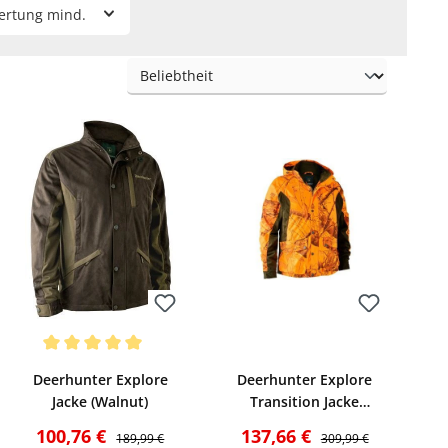
ertung mind.
Bewerten
Bewerten
g von 5 von 5 Sternen
Durchschnittliche Bewertung von 5 von 5 Sternen
Deerhunter Explore
Deerhunter Explore
Jacke (Walnut)
Transition Jacke
(Realtree Edge Orange
Verkaufspreis:
Regulärer Preis:
Verkaufspreis:
Regulärer Preis:
100,76 €
137,66 €
189,99 €
309,99 €
Camo)