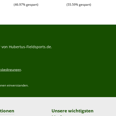
(46.97% gespart)
(55.59% gespart)
 von Hubertus-Fieldsports.de.
gsbedingungen
.
hnen einverstanden.
tionen
Unsere wichtigsten