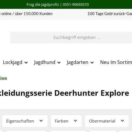
Frag die Jagdprofis
| 0551-99693570
 online / über 150.000 Kunden
100 Tage Geld-zurück-Gar
Lockjagd
Jagdhund
Jagdarten
Neu Im Sorti
lore
kleidungsserie Deerhunter Explore
Eigenschaften
Farben
Obermaterial