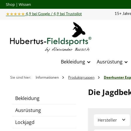
Shop
|
Wissen
 Hauptinhalt springen
Zur Suche springen
Zur Hauptnavigation springen
★★★★★
15+ Jahre
4,9 bei Google / 4,9 bei Trustpilot
Bekleidung
Ausrüstung
Sie sind hier:
Informationen
Produktgruppen
Deerhunter Exp
Die Jagdbe
Bekleidung
Ausrüstung
Hersteller
Lockjagd