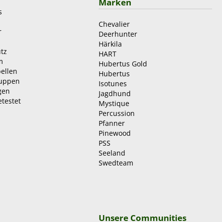
Marken
s
Chevalier
r
Deerhunter
Härkila
tz
HART
m
Hubertus Gold
ellen
Hubertus
ruppen
Isotunes
gen
Jagdhund
etestet
Mystique
Percussion
Pfanner
Pinewood
PSS
Seeland
Swedteam
Unsere Communities