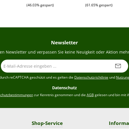
(46.03% gespart)
(61.65% gespart)
Newsletter
en Newsletter und verpassen Sie keine Neuigkeit oder Aktion mehr
E-
Mail-
Adresse
t durch reCAPTCHA geschützt und es gelten die
Datenschutzrichtlinie
und
Nutzun
*
Datenschutz
schutzbestimmungen
zur Kenntnis genommen und die
AGB
gelesen und bin mit i
Shop-Service
Informa